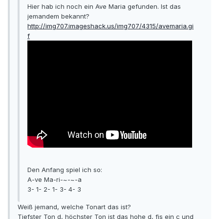
Hier hab ich noch ein Ave Maria gefunden. Ist das
jemandem bekannt?
http://img707.imageshack.us/img707/4315/avemaria.gi
f
Den Anfang spiel ich so:
A-ve Ma-ri-~-~-a
3- 1- 2- 1- 3- 4- 3
Weiß jemand, welche Tonart das ist?
Tiefster Ton d, höchster Ton ist das hohe d, fis ein c und