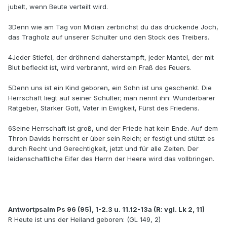
jubelt, wenn Beute verteilt wird.
3Denn wie am Tag von Midian zerbrichst du das drückende Joch,
das Tragholz auf unserer Schulter und den Stock des Treibers.
4Jeder Stiefel, der dröhnend daherstampft, jeder Mantel, der mit
Blut befleckt ist, wird verbrannt, wird ein Fraß des Feuers.
5Denn uns ist ein Kind geboren, ein Sohn ist uns geschenkt. Die
Herrschaft liegt auf seiner Schulter; man nennt ihn: Wunderbarer
Ratgeber, Starker Gott, Vater in Ewigkeit, Fürst des Friedens.
6Seine Herrschaft ist groß, und der Friede hat kein Ende. Auf dem
Thron Davids herrscht er über sein Reich; er festigt und stützt es
durch Recht und Gerechtigkeit, jetzt und für alle Zeiten. Der
leidenschaftliche Eifer des Herrn der Heere wird das vollbringen.
Antwortpsalm Ps 96 (95), 1-2.3 u. 11.12-13a (R: vgl. Lk 2, 11)
R Heute ist uns der Heiland geboren: (GL 149, 2)