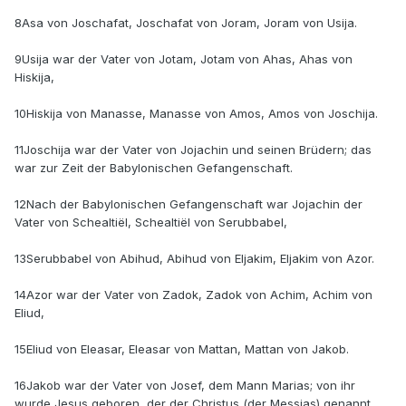
8Asa von Joschafat, Joschafat von Joram, Joram von Usija.
9Usija war der Vater von Jotam, Jotam von Ahas, Ahas von
Hiskija,
10Hiskija von Manasse, Manasse von Amos, Amos von Joschija.
11Joschija war der Vater von Jojachin und seinen Brüdern; das
war zur Zeit der Babylonischen Gefangenschaft.
12Nach der Babylonischen Gefangenschaft war Jojachin der
Vater von Schealtiël, Schealtiël von Serubbabel,
13Serubbabel von Abihud, Abihud von Eljakim, Eljakim von Azor.
14Azor war der Vater von Zadok, Zadok von Achim, Achim von
Eliud,
15Eliud von Eleasar, Eleasar von Mattan, Mattan von Jakob.
16Jakob war der Vater von Josef, dem Mann Marias; von ihr
wurde Jesus geboren, der der Christus (der Messias) genannt