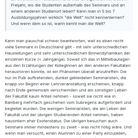
Freijahr, wo die Studenten außerhalb des Seminars und an
einem anderen Studienort leben? Kann man in 5 bis 7
Ausbildungsjahren wirklich "die Welt" nicht kennenlernen?
Und wenn dem so ist, wann kennt man die Welt?
Kann man pauschal schwer beantworten, weil es eben recht
viele Seminare in Deutschland gibt - mit sehr unterschiedlichen
Hausleitungen und sehr unterschiedlichen Binnendynamiken der
einzelnen Kurze (= Jahrgänge). Soweit ich das in Mittelbautagen
aus den Erzählungen der KollegInnen an den anderen Fakultäten
heraushören konnte, ist ein Phänomen überall anzutreffen: Die
nur im Pulk auftretenden, dunkel gekleideten Seminaristen, die
knapp vor Beginn einer Lehrveranstaltung erscheinen, knapp
nach Ende gemeinsam verschwinden und am sonstigen Leben
der Fakultät kaum Anteil nehmen - soweit sie nicht wie in
Bamberg mehrfach geschehen vom Subregens aufgefordert und
begleitet wurden. Die wenigen Seminaristen, die am Leben der
Fakultät und der übrigen Studierenden Anteil nehmen, haben
hausintern eher Exotenstatus. Die übrigen besuchen auch
Seminare immer mindestens zu zweit - was nicht nötig wäre. Und
wenn man versucht, einen Alumnen zu einer Party einzuladen,