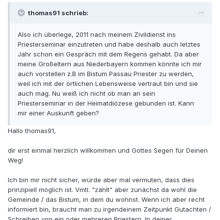
thomas91 schrieb:
Also ich überlege, 2011 nach meinem Zivildienst ins
Priesterseminar einzutreten und habe deshalb auch letztes
Jahr schon ein Gespräch mit dem Regens gehabt. Da aber
meine Großeltern aus Niederbayern kommen könnte ich mir
auch vorstellen z.B im Bistum Passau Priester zu werden,
weil ich mit der örtlichen Lebensweise vertraut bin und sie
auch mag. Nu weiß ich nicht ob man an sein
Priesterseminar in der Heimatdiözese gebunden ist. Kann
mir einer Auskunft geben?
Hallo thomas91,
dir erst einmal herzlich willkommen und Gottes Segen für Deinen
Weg!
Ich bin mir nicht sicher, würde aber mal vermuten, dass dies
prinzipiell möglich ist. Vmtl. "zählt" aber zunächst da wohl die
Gemeinde / das Bistum, in dem du wohnst. Wenn ich aber recht
informiert bin, braucht man zu irgendeinem Zeitpunkt Gutachten /
Schreiben von ein oder mehreren Priestern. In deiner