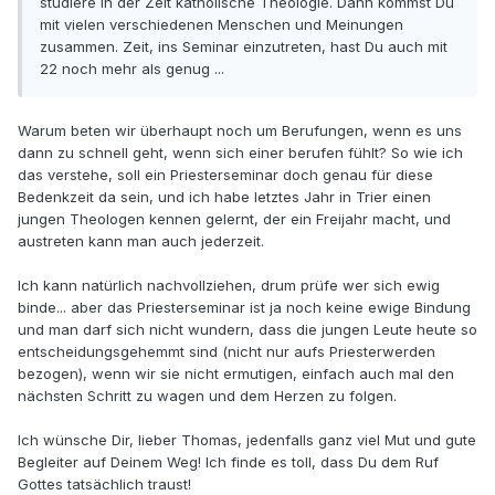
studiere in der Zeit katholische Theologie. Dann kommst Du
mit vielen verschiedenen Menschen und Meinungen
zusammen. Zeit, ins Seminar einzutreten, hast Du auch mit
22 noch mehr als genug ...
Warum beten wir überhaupt noch um Berufungen, wenn es uns
dann zu schnell geht, wenn sich einer berufen fühlt? So wie ich
das verstehe, soll ein Priesterseminar doch genau für diese
Bedenkzeit da sein, und ich habe letztes Jahr in Trier einen
jungen Theologen kennen gelernt, der ein Freijahr macht, und
austreten kann man auch jederzeit.
Ich kann natürlich nachvollziehen, drum prüfe wer sich ewig
binde... aber das Priesterseminar ist ja noch keine ewige Bindung
und man darf sich nicht wundern, dass die jungen Leute heute so
entscheidungsgehemmt sind (nicht nur aufs Priesterwerden
bezogen), wenn wir sie nicht ermutigen, einfach auch mal den
nächsten Schritt zu wagen und dem Herzen zu folgen.
Ich wünsche Dir, lieber Thomas, jedenfalls ganz viel Mut und gute
Begleiter auf Deinem Weg! Ich finde es toll, dass Du dem Ruf
Gottes tatsächlich traust!