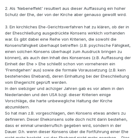
2. Als 'Nebeneffekt' resultiert aus dieser Auffassung ein hoher
Schutz der Ehe, der von der Kirche aber genauso gewollt wird.
3. Ein kirchliches Ehe-Gerichtsverfahren hat zu klären, ob der in
der Eheschließung ausgedrückte Konsens wirklich vorhanden
war. Es gibt dabei eine Reihe von Kriterien, die sowohl die
Konsensfähigkeit überhaupt betreffen (z.B. psychische Fähigkeit,
einen solchen Konsens überhaupt zum Ausdruck bringen zu
können), als auch den Inhalt des Konsenses (z.B. Auffassung der
Einheit der Ehe > Ehe schließt schon von vorneherein ein
'Fremdgehen' aus) sowie die formale Voraussetzung (z.B. kein
bestehendes Eheband), deren Einhaltung bei der Eheschließung
vom Ehegericht geprüft werden.
In den siebziger und achziger Jahren gab es vor allem in den
Niederlanden und den USA bzgl. dieser Kriterien einige
Vorschläge, die harte unbewegliche Haltung der Kirche
abzumildern.
So hat man z.B. vorgeschlagen, den Konsens etwas anders zu
definieren. Dieser Ehekonsens solle doch nicht darin bestehen,
dass er einmal unwiderruflich gegeben wird, sondern in der
Dauer. D.h. wenn dieser Konsens über die Fortführung einer Ehe
nicht mehr besteht, sei das Eheband nicht mehr gegeben. - Dies