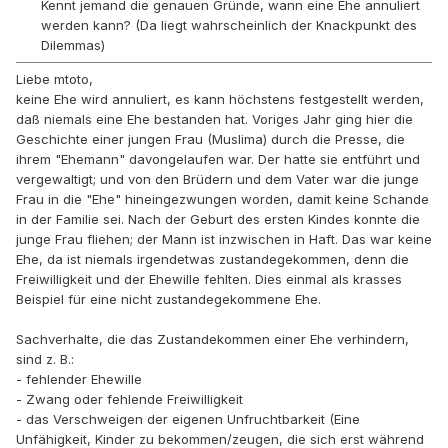
Kennt jemand die genauen Gründe, wann eine Ehe annuliert
werden kann? (Da liegt wahrscheinlich der Knackpunkt des
Dilemmas)
Liebe mtoto,
keine Ehe wird annuliert, es kann höchstens festgestellt werden,
daß niemals eine Ehe bestanden hat. Voriges Jahr ging hier die
Geschichte einer jungen Frau (Muslima) durch die Presse, die
ihrem "Ehemann" davongelaufen war. Der hatte sie entführt und
vergewaltigt; und von den Brüdern und dem Vater war die junge
Frau in die "Ehe" hineingezwungen worden, damit keine Schande
in der Familie sei. Nach der Geburt des ersten Kindes konnte die
junge Frau fliehen; der Mann ist inzwischen in Haft. Das war keine
Ehe, da ist niemals irgendetwas zustandegekommen, denn die
Freiwilligkeit und der Ehewille fehlten. Dies einmal als krasses
Beispiel für eine nicht zustandegekommene Ehe.
Sachverhalte, die das Zustandekommen einer Ehe verhindern,
sind z. B.:
- fehlender Ehewille
- Zwang oder fehlende Freiwilligkeit
- das Verschweigen der eigenen Unfruchtbarkeit (Eine
Unfähigkeit, Kinder zu bekommen/zeugen, die sich erst während