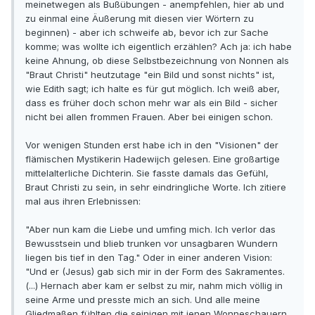
meinetwegen als Bußübungen - anempfehlen, hier ab und
zu einmal eine Äußerung mit diesen vier Wörtern zu
beginnen) - aber ich schweife ab, bevor ich zur Sache
komme; was wollte ich eigentlich erzählen? Ach ja: ich habe
keine Ahnung, ob diese Selbstbezeichnung von Nonnen als
"Braut Christi" heutzutage "ein Bild und sonst nichts" ist,
wie Edith sagt; ich halte es für gut möglich. Ich weiß aber,
dass es früher doch schon mehr war als ein Bild - sicher
nicht bei allen frommen Frauen. Aber bei einigen schon.
Vor wenigen Stunden erst habe ich in den "Visionen" der
flämischen Mystikerin Hadewijch gelesen. Eine großartige
mittelalterliche Dichterin. Sie fasste damals das Gefühl,
Braut Christi zu sein, in sehr eindringliche Worte. Ich zitiere
mal aus ihren Erlebnissen:
"Aber nun kam die Liebe und umfing mich. Ich verlor das
Bewusstsein und blieb trunken vor unsagbaren Wundern
liegen bis tief in den Tag." Oder in einer anderen Vision:
"Und er (Jesus) gab sich mir in der Form des Sakramentes.
(...) Hernach aber kam er selbst zu mir, nahm mich völlig in
seine Arme und presste mich an sich. Und alle meine
Gliedmaßen fühlten die seinigen mit jenen Wonneschauern,