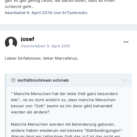
gibt. Es gibt genug Leute, die darum bitten, dass es ihnen
schlecht geht...
bearbeitet
6. April 2010
von SrTankredis
josef
Geschrieben
9. April 2010
Lieber Einfallsloser, lieber Marcellinus,
mirfälltnichtsein schrieb:
" Manche Menschen hat der liebe Gott ganz besonders
lieb"... ist es nicht wirklich so, dass manche Menschen
besser von "Gott" (wenn es ihn denn gibt) behandelt
werden als andere?
Manche Menschen werden mit Behinderung geboren,
andere haben wiederum viel bessere "Startbedingungen".
Warum lässt ein (all)gütiger Gott das zu? Ist das nicht ein