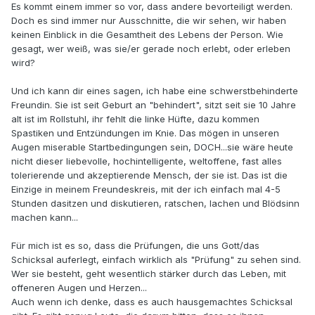
Es kommt einem immer so vor, dass andere bevorteiligt werden.
Doch es sind immer nur Ausschnitte, die wir sehen, wir haben
keinen Einblick in die Gesamtheit des Lebens der Person. Wie
gesagt, wer weiß, was sie/er gerade noch erlebt, oder erleben
wird?
Und ich kann dir eines sagen, ich habe eine schwerstbehinderte
Freundin. Sie ist seit Geburt an "behindert", sitzt seit sie 10 Jahre
alt ist im Rollstuhl, ihr fehlt die linke Hüfte, dazu kommen
Spastiken und Entzündungen im Knie. Das mögen in unseren
Augen miserable Startbedingungen sein, DOCH...sie wäre heute
nicht dieser liebevolle, hochintelligente, weltoffene, fast alles
tolerierende und akzeptierende Mensch, der sie ist. Das ist die
Einzige in meinem Freundeskreis, mit der ich einfach mal 4-5
Stunden dasitzen und diskutieren, ratschen, lachen und Blödsinn
machen kann...
Für mich ist es so, dass die Prüfungen, die uns Gott/das
Schicksal auferlegt, einfach wirklich als "Prüfung" zu sehen sind.
Wer sie besteht, geht wesentlich stärker durch das Leben, mit
offeneren Augen und Herzen...
Auch wenn ich denke, dass es auch hausgemachtes Schicksal