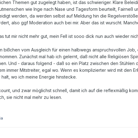
lichen Themen gut zugelegt haben, ist das schwieriger. Klare Belei
utmenschen wie Inge nach Nase und Tagesform beurteilt, Fairneß 
eidigt werden, da werden selbst auf Meldung hin die Regelverstöße n
rdert, also ggf Moderation auch bei mir. Aber das ist wurscht. Manch
s tut mir nicht mehr gut, mein Fell ist sooo dick nun auch wieder nich
in bißchen vom Ausgleich für einen halbwegs anspruchsvollen Job, 
enommen. Zunächst mal hab ich gelernt, daß nicht alle Religiösen Sp
n. Und - daraus folgend - daß so ein Platz zwischen den Stühlen da
allem immer Mitstreiter, egal wo. Wenn es komplizierter wird mit de
halt, wo ich meine Energie hinstecke.
count, und zwar möglichst schnell, damit ich auf die reflexmäßig k
ich, sie nicht mal mehr zu lesen.
ia