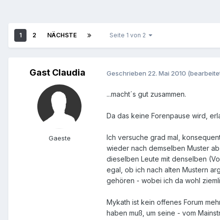
1
2
NÄCHSTE
Seite 1 von 2
Gast Claudia
Geschrieben
22. Mai 2010
(bearbeite
...macht´s gut zusammen.
Da das keine Forenpause wird, erla
Ich versuche grad mal, konsequent z
Gaeste
wieder nach demselben Muster ab. 
dieselben Leute mit denselben (Vo
egal, ob ich nach alten Mustern ar
gehören - wobei ich da wohl zieml
Mykath ist kein offenes Forum me
haben muß, um seine - vom Mainstr