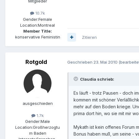
Mitglieder
10.7k
Gender:
Female
Location:
Montreal
Member Title:
konservative Feministin
Zitieren
Rotgold
Geschrieben
23. Mai 2010
(bearbeite
Claudia schrieb:
Es läuft - trotz Pausen - doch 
kommen mit schöner Verläßlichk
ausgeschieden
mehr auf den Boden kriege. Und
prima dort hin, wo sie mit mir 
1.7k
Gender:
Male
Mykath ist kein offenes Forum 
Location:
Großherzogtu
m Baden
Bonus haben muß, um seine - vo
Interests:
Sprachen,