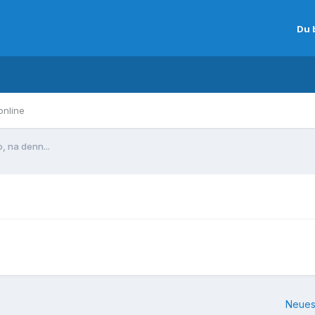
Du 
online
, na denn...
Neues