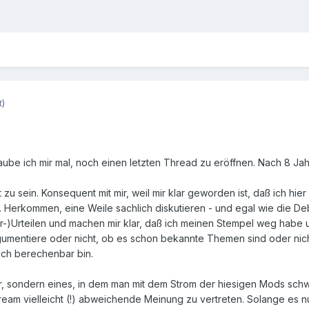
t)
ube ich mir mal, noch einen letzten Thread zu eröffnen. Nach 8 Jahr
u sein. Konsequent mit mir, weil mir klar geworden ist, daß ich hier
Herkommen, eine Weile sachlich diskutieren - und egal wie die Deb
r-)Urteilen und machen mir klar, daß ich meinen Stempel weg habe 
gumentiere oder nicht, ob es schon bekannte Themen sind oder nicht -
ich berechenbar bin.
hr, sondern eines, in dem man mit dem Strom der hiesigen Mods sc
eam vielleicht (!) abweichende Meinung zu vertreten. Solange es n