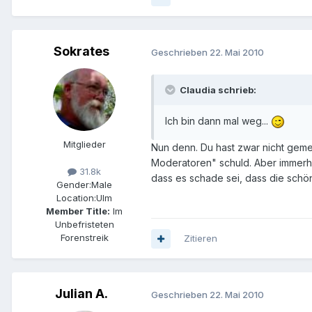
Sokrates
Geschrieben
22. Mai 2010
Claudia schrieb:
Ich bin dann mal weg...
Mitglieder
Nun denn. Du hast zwar nicht geme
Moderatoren" schuld. Aber immerhi
31.8k
dass es schade sei, dass die schö
Gender:
Male
Location:
Ulm
Member Title:
Im
Unbefristeten
Forenstreik
Zitieren
Julian A.
Geschrieben
22. Mai 2010