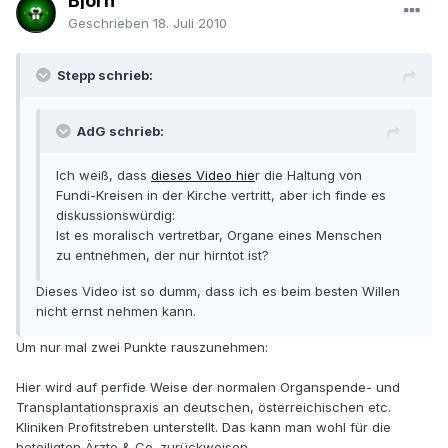
Björn
Geschrieben
18. Juli 2010
Stepp schrieb:
AdG schrieb:
Ich weiß, dass
dieses Video hie
r die Haltung von
Fundi-Kreisen in der Kirche vertritt, aber ich finde es
diskussionswürdig:
Ist es moralisch vertretbar, Organe eines Menschen
zu entnehmen, der nur hirntot ist?
Dieses Video ist so dumm, dass ich es beim besten Willen
nicht ernst nehmen kann.
Um nur mal zwei Punkte rauszunehmen:
Hier wird auf perfide Weise der normalen Organspende- und
Transplantationspraxis an deutschen, österreichischen etc.
Kliniken Profitstreben unterstellt. Das kann man wohl für die
beteiligten Ärzte & Co. zurückweisen.