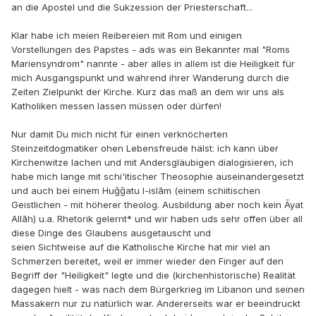
an die Apostel und die Sukzession der Priesterschaft...
Klar habe ich meien Reibereien mit Rom und einigen
Vorstellungen des Papstes - ads was ein Bekannter mal "Roms
Mariensyndrom" nannte - aber alles in allem ist die Heiligkeit für
mich Ausgangspunkt und während ihrer Wanderung durch die
Zeiten Zielpunkt der Kirche. Kurz das maß an dem wir uns als
Katholiken messen lassen müssen oder dürfen!
Nur damit Du mich nicht für einen verknöcherten
Steinzeitdogmatiker ohen Lebensfreude hälst: ich kann über
Kirchenwitze lachen und mit Andersgläubigen dialogisieren, ich
habe mich lange mit schi'itischer Theosophie auseinandergesetzt
und auch bei einem Huǧǧatu l-islām (einem schiitischen
Geistlichen - mit höherer theolog. Ausbildung aber noch kein Āyat
Allāh) u.a. Rhetorik gelernt* und wir haben uds sehr offen über all
diese Dinge des Glaubens ausgetauscht und
seien Sichtweise auf die Katholische Kirche hat mir viel an
Schmerzen bereitet, weil er immer wieder den Finger auf den
Begriff der "Heiligkeit" legte und die (kirchenhistorische) Realität
dagegen hielt - was nach dem Bürgerkrieg im Libanon und seinen
Massakern nur zu natürlich war. Andererseits war er beeindruckt