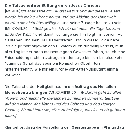
Die Tatsache ihrer Stiftung durch Jesus Christus
[Mt VI.18]
Ich aber sage dir: Du bist Petrus und auf diesen Felsen
werde ich meine Kirche bauen und die Mächte der Unterwelt
werden sie nicht überwältigen.
und seine Zusage bei Ihr zu sein
[Mt XXVIII.20] - "
Seid gewiss: Ich bin bei euch alle Tage bis zum
Ende der Welt.
"]und damit -so lange sie ihm folgt - in seinem Heil
zu stehen und sein Heil zu verbreiten. und in dieser Folge halte
ich die primartialgewalt des Hl.Vaters auch für völlig korrekt, muß
allerding immer noch meinem eignen Gewissen fohen, so ich eine
Entscheidung nicht mitzutragen in der Lage bin. Ich bin also kein
"dummes Schaf das seuinem Römischen Oberhirten
hinterherrennt", wie mir ein Kirche-Von-Unter-Disputant einmal
vor wraf.
Die Tatsache der Heiligkeit aus
Ihrem Auftrag das Heil allen
Menschen zu bringen
(Mt XXVIII.19,20 -
19 Darum geht zu allen
Völkern und macht alle Menschen zu meinen Jüngern; tauft sie
auf den Namen des Vaters und des Sohnes und des Heiligen
Geistes, 20 und lehrt sie, alles zu befolgen, was ich euch geboten
habe.]
Klar gehört dazu die Vorstellung der
Geistesgabe am Pfingsttag