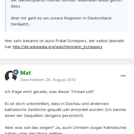
der Namenspatron meines Sohnes: Maximilian Kolbe gehört
dazu.
Aber mir geht es um unsere Regionen in Deutschland
hier&jetzt...
Hier sehr bekannt ist auch Prälat Scheipers, der selbst überlebt
hat:
http://de.wikipedia.org/wiki/Hermann_Scheipers
Mat
Geschrieben
25. August 2010
Ich frage mich gerade, was dieser Thread soll?
Es ist doch unbestritten, dass in Dachau und anderswo
katholische Geistliche gequält udn ermordet wurden (ich kannte
einen der Gequälten übrigens persönlich).
Aber was soll das zeigen? Ja, auch Christen (sogar Katholische)
haben unter den Nazis gelitten.