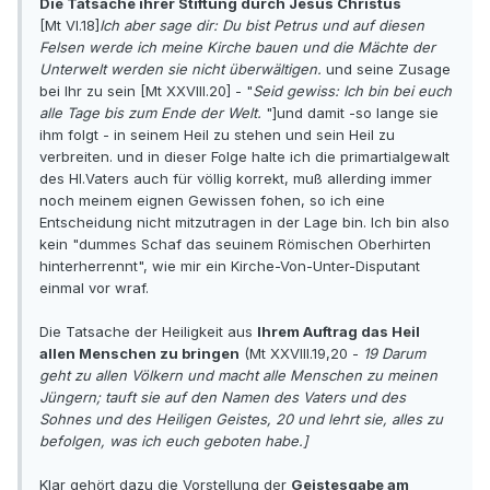
Die Tatsache ihrer Stiftung durch Jesus Christus
[Mt VI.18]
Ich aber sage dir: Du bist Petrus und auf diesen
Felsen werde ich meine Kirche bauen und die Mächte der
Unterwelt werden sie nicht überwältigen.
und seine Zusage
bei Ihr zu sein [Mt XXVIII.20] - "
Seid gewiss: Ich bin bei euch
alle Tage bis zum Ende der Welt.
"]und damit -so lange sie
ihm folgt - in seinem Heil zu stehen und sein Heil zu
verbreiten. und in dieser Folge halte ich die primartialgewalt
des Hl.Vaters auch für völlig korrekt, muß allerding immer
noch meinem eignen Gewissen fohen, so ich eine
Entscheidung nicht mitzutragen in der Lage bin. Ich bin also
kein "dummes Schaf das seuinem Römischen Oberhirten
hinterherrennt", wie mir ein Kirche-Von-Unter-Disputant
einmal vor wraf.
Die Tatsache der Heiligkeit aus
Ihrem Auftrag das Heil
allen Menschen zu bringen
(Mt XXVIII.19,20 -
19 Darum
geht zu allen Völkern und macht alle Menschen zu meinen
Jüngern; tauft sie auf den Namen des Vaters und des
Sohnes und des Heiligen Geistes, 20 und lehrt sie, alles zu
befolgen, was ich euch geboten habe.]
Klar gehört dazu die Vorstellung der
Geistesgabe am