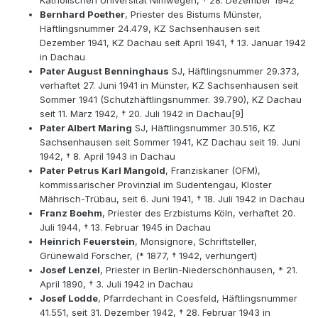
Katholischen Universität Nimwegen, † 28. Dezember 1942
Bernhard Poether
, Priester des Bistums Münster,
Häftlingsnummer 24.479, KZ Sachsenhausen seit
Dezember 1941, KZ Dachau seit April 1941, † 13. Januar 1942
in Dachau
Pater August Benninghaus
SJ, Häftlingsnummer 29.373,
verhaftet 27. Juni 1941 in Münster, KZ Sachsenhausen seit
Sommer 1941 (Schutzhäftlingsnummer. 39.790), KZ Dachau
seit 11. März 1942, † 20. Juli 1942 in Dachau[9]
Pater Albert Maring
SJ, Häftlingsnummer 30.516, KZ
Sachsenhausen seit Sommer 1941, KZ Dachau seit 19. Juni
1942, † 8. April 1943 in Dachau
Pater Petrus Karl Mangold
, Franziskaner (OFM),
kommissarischer Provinzial im Sudentengau, Kloster
Mährisch-Trübau, seit 6. Juni 1941, † 18. Juli 1942 in Dachau
Franz Boehm
, Priester des Erzbistums Köln, verhaftet 20.
Juli 1944, † 13. Februar 1945 in Dachau
Heinrich Feuerstein
, Monsignore, Schriftsteller,
Grünewald Forscher, (* 1877, † 1942, verhungert)
Josef Lenzel
, Priester in Berlin-Niederschönhausen, * 21.
April 1890, † 3. Juli 1942 in Dachau
Josef Lodde
, Pfarrdechant in Coesfeld, Häftlingsnummer
41.551, seit 31. Dezember 1942, † 28. Februar 1943 in