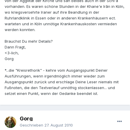
von der Aggilität der Kirche und sah beides auch in der Schi'a
vorhanden. Es waren schöne Stunden in der Khane'e Irān in Köln,
wo kriegsversehrte Iraner auf ihre Beandlung in der
Ruhrlandklinik in Essen oder in anderen Krankenhäusern ect.
warteten und in Köln unnötige Krankenhauskosten vermieden
werden konnten.
Brauchst Du mehr Details?
Dann Fragt,
<3-lich,
Gorg
*...die "Kreisrethorik" - kehre vom Ausgangspunkt Deiner
Ausführungen, wenn irgendmöglich immer wieder zum
Ausgangspunkt zurück und erschlage Deine Leser niemals mit
Fußnoten, die den Textverlauf unnöthig stockenlassen... und
setzet einen Punkt, wenn der Gedanke beendet ist.
Gorg
Geschrieben
27. August 2010