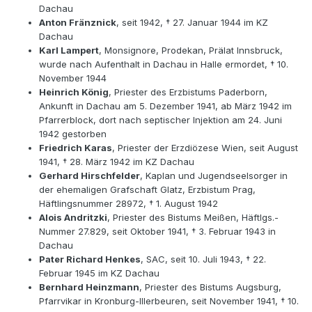
Dachau
Anton Fränznick
, seit 1942, † 27. Januar 1944 im KZ
Dachau
Karl Lampert
, Monsignore, Prodekan, Prälat Innsbruck,
wurde nach Aufenthalt in Dachau in Halle ermordet, † 10.
November 1944
Heinrich König
, Priester des Erzbistums Paderborn,
Ankunft in Dachau am 5. Dezember 1941, ab März 1942 im
Pfarrerblock, dort nach septischer Injektion am 24. Juni
1942 gestorben
Friedrich Karas
, Priester der Erzdiözese Wien, seit August
1941, † 28. März 1942 im KZ Dachau
Gerhard Hirschfelder
, Kaplan und Jugendseelsorger in
der ehemaligen Grafschaft Glatz, Erzbistum Prag,
Häftlingsnummer 28972, † 1. August 1942
Alois Andritzki
, Priester des Bistums Meißen, Häftlgs.-
Nummer 27.829, seit Oktober 1941, † 3. Februar 1943 in
Dachau
Pater Richard Henkes
, SAC, seit 10. Juli 1943, † 22.
Februar 1945 im KZ Dachau
Bernhard Heinzmann
, Priester des Bistums Augsburg,
Pfarrvikar in Kronburg-Illerbeuren, seit November 1941, † 10.