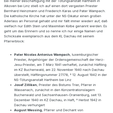
bei meiner Beschäftigung mit der Tötungsanstalt Hartheim in
Alkoven bei Linz stieß ich auf einen dort vergasten Priester
Bernhard Heinzmann und Friederich Karas und Pater Wampach.
Die katholische Kirche hat unter der NS-Dikatur einen großen
Aderlass an Personal gehabt und mir fällt immer wiederr auf, daß
vielfach nur Edith Stein und Maximilian Kolbe genannt werden. Es
geht um das Erinnern und so nenne ich nur einige Namen und
Schicksale exemplarisch aus dem KL Dachau mit seinem
Pfarrerblock:
Pater Nicolas Antonius Wampach
, luxemburgischer
Priester, Angehöriger der Ordensgemeinschaft der Herz-
Jesu-Priester, am 7. März 1941 verhaftet, zunächst Häftling
im KZ Buchenwald, am 22. November 1940 nach Dachau
überstellt, Häftlingsnummer 27.178, † 12. August 1942 in der
NS-Tötungsanstalt Hartheim bei Linz
Josef Zilliken
, Priester des Bistums Trier, Pfarrer in
Wassenach, zunächst in den Konzentrationslagern
Buchenwald und Sachsenhausen-Oranienburg, seit 13.
Dezember 1940 im KZ Dachau, in Haft, † Herbst 1942 in
Dachau verhungert
August Wessing
, Pfarrer und Dechant von