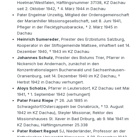
Hoetmar/Westfalen, Häftlingsnummer 37.138, KZ Dachau
seit 2. Oktober 1942, † 4. März 1944 in Dachau
Pater Engelmar Unzeitig, Mitglied der Ordensgemeinschaft
der Marianhiller Missionsgesellschaft, seit 8. Juni 1941,
Pfleger in der Flecktyphusbaracke, † 2. März 1945 in
Dachau
Heinrich Sumereder
, Priester des Erzbistums Salzburg,
Kooperator in der Stiftsgemeinde Mattsee, inhaftiert seit 14.
Dezember 1940, † 1943 im KZ Dachau
Johannes Schulz
, Priester des Bistums Trier, Pfarrer in
Nickenich bei Andernach, zunächst in den
Konzentrationslagern Buchenwald und Sachsenhausen-
Oranienburg, seit 14. Dezember 1940 im KZ Dachau, †
Herbst 1942 in Dachau verhungert.
Aloys Scholze
, Pfarrer in Leutersdorf, KZ Dachau seit Mai
1941, † 1. September 1942 (verhungert)
Pater Franz Riepe
(* 26. Juli 1885 in
Schwagstorf/Ostercappeln bei Osnabrück, † 13. August
1942 im KZ Dachau), Steyler Missionar, Rektor des
Missionshauses St. Xaver in Bad Driburg, ab 9. Mai 1941 im
KZ Dachau, Häftlingsnummer 25.338
Pater Robert Regout
SJ, Niederländer, Professor an der