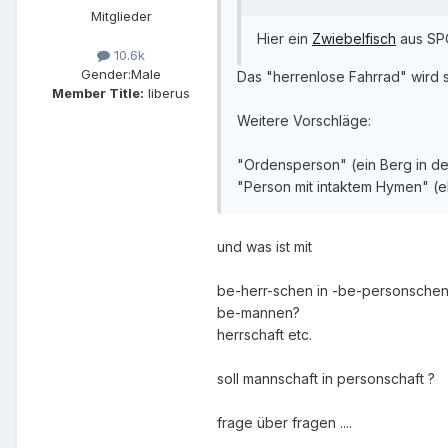
Mitglieder
Hier ein
Zwiebelfisch
aus SPO
10.6k
Gender:
Male
Das "herrenlose Fahrrad" wird s
Member Title:
liberus
Weitere Vorschläge:
"Ordensperson" (ein Berg in d
"Person mit intaktem Hymen" (e
und was ist mit
be-herr-schen in -be-personsche
be-mannen?
herrschaft etc.
soll mannschaft in personschaft ?
frage über fragen ....