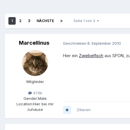
1
2
3
NÄCHSTE
Seite 1 von 3
Marcellinus
Geschrieben
8. September 2010
Hier ein
Zwiebelfisch
aus SPON, zur
Mitglieder
47.6k
Gender:
Male
Location:
Hier bei mir
zuhause
Zitieren