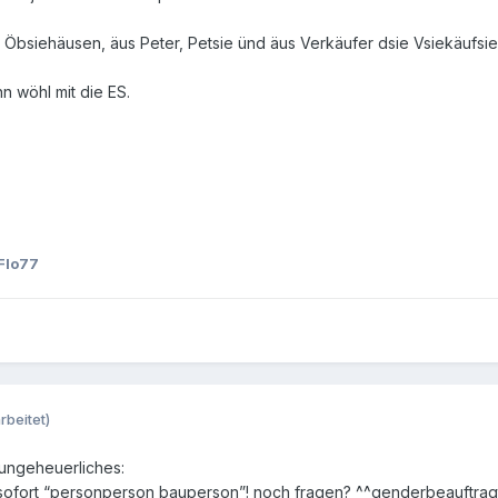
bsiehäusen, äus Peter, Petsie ünd äus Verkäufer dsie Vsiekäufsie
n wöhl mit die ES.
Flo77
rbeitet)
 ungeheuerliches:
sofort “personperson bauperson”! noch fragen? ^^genderbeauftrag