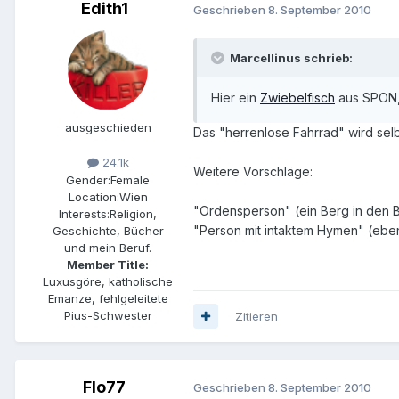
Edith1
Geschrieben
8. September 2010
Marcellinus schrieb:
Hier ein
Zwiebelfisch
aus SPON, 
ausgeschieden
Das "herrenlose Fahrrad" wird selb
24.1k
Weitere Vorschläge:
Gender:
Female
Location:
Wien
"Ordensperson" (ein Berg in den 
Interests:
Religion,
"Person mit intaktem Hymen" (eben
Geschichte, Bücher
und mein Beruf.
Member Title:
Luxusgöre, katholische
Emanze, fehlgeleitete
Pius-Schwester
Zitieren
Flo77
Geschrieben
8. September 2010