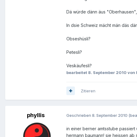
Dä würde dänn äus "Oberhausen", Ö
In dsie Schweiz mächt män däs dän
Obseshüsli?
Petesli?
Veskäufesli?
bearbeitet
8. September 2010
von 
Zitieren
phyllis
Geschrieben
8. September 2010
(bea
in einer berner amtsstube passiert
hermann baumann! sie heissen ab 