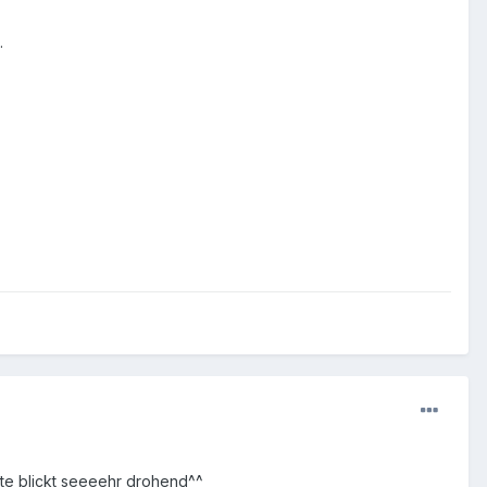
.
te blickt seeeehr drohend^^