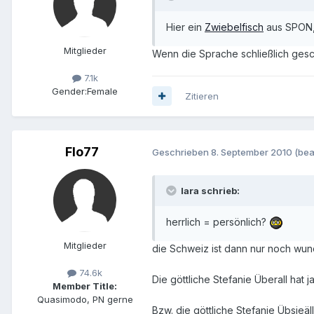
Hier ein
Zwiebelfisch
aus SPON, 
Mitglieder
Wenn die Sprache schließlich gesc
7.1k
Gender:
Female
Zitieren
Flo77
Geschrieben
8. September 2010
(bea
lara schrieb:
herrlich = persönlich?
Mitglieder
die Schweiz ist dann nur noch wunder
74.6k
Die göttliche Stefanie Überall hat 
Member Title:
Quasimodo, PN gerne
Bzw. die göttliche Stefanie Übsieäl