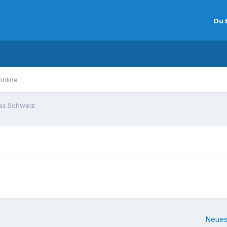
Du 
online
as Schweiz
Neues