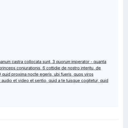
anum castra collocata sunt, 3 quorum imperator - quanta
princeps coniurationis, 6 cottidie de nostro interitu, de
 9 quid proxima nocte egeris, ubi fueris, quos viros
audio et video et sentio, quid a te tuisque cogitetur, quid