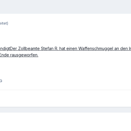
itet)
digtDer Zollbeamte Stefan R. hat einen Waffenschmuggel an den Ir
 Ende rausgeworfen.
G