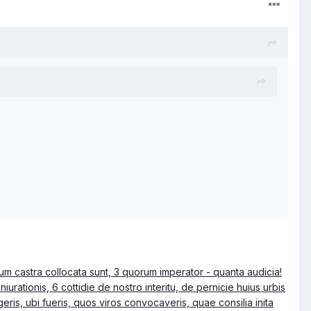
m castra collocata sunt, 3 quorum imperator - quanta audicia!
iurationis, 6 cottidie de nostro interitu, de pernicie huius urbis
eris, ubi fueris, quos viros convocaveris, quae consilia inita