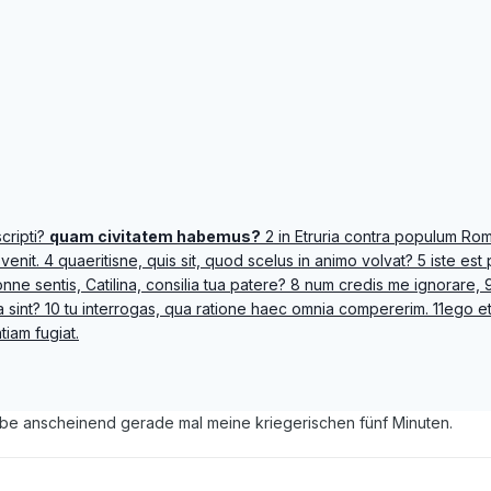
cripti?
quam civitatem habemus?
2 in Etruria contra populum Rom
venit. 4 quaeritisne, quis sit, quod scelus in animo volvat? 5 iste est 
nonne sentis, Catilina, consilia tua patere? 8 num credis me ignorare,
a sint? 10 tu interrogas, qua ratione haec omnia compererim. 11ego et 
tiam fugiat.
abe anscheinend gerade mal meine kriegerischen fünf Minuten.