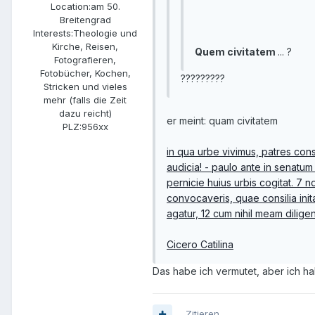
Location:
am 50.
Breitengrad
Interests:
Theologie und
Kirche, Reisen,
Quem civitatem
... ?
Fotografieren,
Fotobücher, Kochen,
?????????
Stricken und vieles
mehr (falls die Zeit
dazu reicht)
er meint: quam civitatem
PLZ:
956xx
in qua urbe vivimus, patres cons
audicia! - paulo ante in senatum 
pernicie huius urbis cogitat. 7 
convocaveris, quae consilia init
agatur, 12 cum nihil meam diligen
Cicero Catilina
Das habe ich vermutet, aber ich h
Zitieren