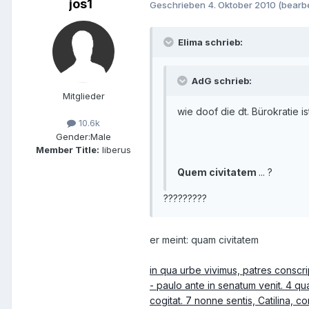
jos1
Geschrieben
4. Oktober 2010
(bearbe
Elima schrieb:
AdG schrieb:
Mitglieder
wie doof die dt. Bürokratie is
10.6k
Gender:
Male
Member Title:
liberus
Quem civitatem
... ?
?????????
er meint: quam civitatem
in qua urbe vivimus, patres conscri
- paulo ante in senatum venit. 4 qua
cogitat. 7 nonne sentis, Catilina, 