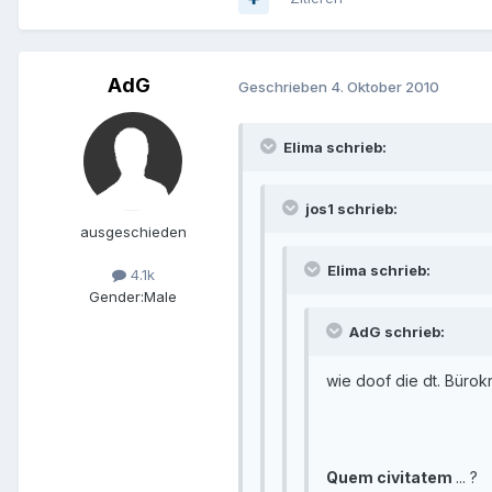
AdG
Geschrieben
4. Oktober 2010
Elima schrieb:
jos1 schrieb:
ausgeschieden
Elima schrieb:
4.1k
Gender:
Male
AdG schrieb:
wie doof die dt. Bürokra
Quem civitatem
... ?