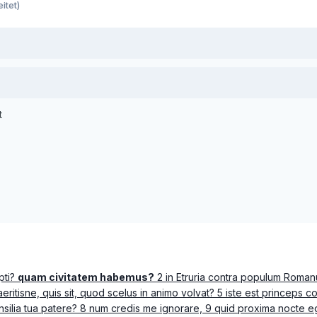
itet)
t
pti?
quam civitatem habemus?
2 in Etruria contra populum Romanu
eritisne, quis sit, quod scelus in animo volvat? 5 iste est princeps con
consilia tua patere? 8 num credis me ignorare, 9 quid proxima nocte eg