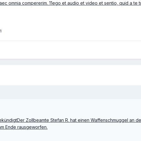
 haec omnia compererim. 11ego et audio et video et sentio, quid a te t
1
kündigtDer Zollbeamte Stefan R. hat einen Waffenschmuggel an den
 am Ende rausgeworfen.