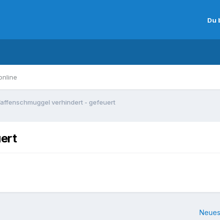
Du 
online
affenschmuggel verhindert - gefeuert
ert
Neues