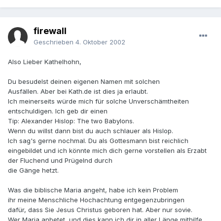
firewall
Geschrieben
4. Oktober 2002
Also Lieber Kathelhohn,
Du besudelst deinen eigenen Namen mit solchen
Ausfällen. Aber bei Kath.de ist dies ja erlaubt.
Ich meinerseits würde mich für solche Unverschämtheiten
entschuldigen. Ich geb dir einen
Tip: Alexander Hislop: The two Babylons.
Wenn du willst dann bist du auch schlauer als Hislop.
Ich sag's gerne nochmal. Du als Gottesmann bist reichlich
eingebildet und ich könnte mich dich gerne vorstellen als Erzabt
der Fluchend und Prügelnd durch
die Gänge hetzt.
Was die biblische Maria angeht, habe ich kein Problem
ihr meine Menschliche Hochachtung entgegenzubringen
dafür, dass Sie Jesus Christus geboren hat. Aber nur sovie.
Wer Maria anbetet, und dies kann ich dir in aller Länge mithilfe