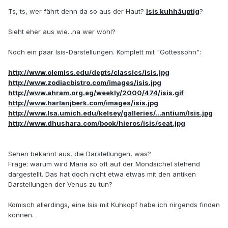
Ts, ts, wer fährt denn da so aus der Haut?
Isis kuhhäuptig
?
Sieht eher aus wie...na wer wohl?
Noch ein paar Isis-Darstellungen. Komplett mit "Gottessohn":
http://www.olemiss.edu/depts/classics/isis.jpg
http://www.zodiacbistro.com/images/isis.jpg
http://www.ahram.org.eg/weekly/2000/474/isis.gif
http://www.harlanjberk.com/images/isis.jpg
http://www.lsa.umich.edu/kelsey/galleries/...antium/Isis.jpg
http://www.dhushara.com/book/hieros/isis/seat.jpg
Sehen bekannt aus, die Darstellungen, was?
Frage: warum wird Maria so oft auf der Mondsichel stehend
dargestellt. Das hat doch nicht etwa etwas mit den antiken
Darstellungen der Venus zu tun?
Komisch allerdings, eine Isis mit Kuhkopf habe ich nirgends finden
können.