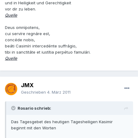
und in Heiligkeit und Gerechtigkeit
vor dir zu leben.
Quelle
Deus omnípotens,
cui servíre regnáre est,
concéde nobis,
beáti Casimíri intercedénte suffrágio,
tibi in sanctitáte et iustítia perpétuo famulári.
Quelle
JMX
Geschrieben
4. März 2011
Rosario schrieb:
Das Tagesgebet des heutigen Tagesheiligen Kasimir
beginnt mit den Worten