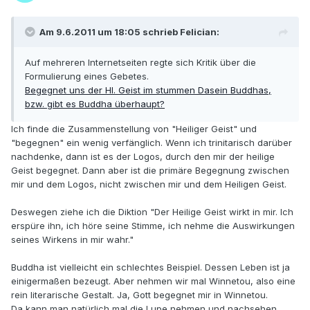
Am 9.6.2011 um 18:05 schrieb Felician:
Auf mehreren Internetseiten regte sich Kritik über die
Formulierung eines Gebetes.
Begegnet uns der Hl. Geist im stummen Dasein Buddhas,
bzw. gibt es Buddha überhaupt?
Ich finde die Zusammenstellung von "Heiliger Geist" und
"begegnen" ein wenig verfänglich. Wenn ich trinitarisch darüber
nachdenke, dann ist es der Logos, durch den mir der heilige
Geist begegnet. Dann aber ist die primäre Begegnung zwischen
mir und dem Logos, nicht zwischen mir und dem Heiligen Geist.
Deswegen ziehe ich die Diktion "Der Heilige Geist wirkt in mir. Ich
erspüre ihn, ich höre seine Stimme, ich nehme die Auswirkungen
seines Wirkens in mir wahr."
Buddha ist vielleicht ein schlechtes Beispiel. Dessen Leben ist ja
einigermaßen bezeugt. Aber nehmen wir mal Winnetou, also eine
rein literarische Gestalt. Ja, Gott begegnet mir in Winnetou.
Da kann man natürlich mal die Lupe nehmen und nachsehen,