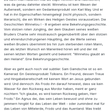
was da genau dahinter steckt. Winnetou ist kein Wesen der
Außenwelt, sondern ein Gedankenprodukt von Karl May. Und er
hat in ihn Eigenschaften hineingelegt (nicht physisch, sondern
literarisch), die ein Wirken des Heiligen Geistes voraussetzen. Die
Geschichten Winnetou I - III ergeben eine Bekehrungsgeschichte.
Vom stolzen roten Jüngling, der dem Glauben seines weißen
Bruders Charlie sehr misstrauisch gegenübertritt über den stolzen
und ehrendurchdrungenen Häuptling, der die Werte seines
weißen Bruders übernimmt bis hin zum sterbenden roten Mann,
der als letzten Wunsch ein Marienlied hören will und der mit
seinen letzten Worten gesteht und bekennt: "Winnetou glaubt an
den Heiland". Eine Bekehrungsgeschichte.
Aber es geht auch noch viel subtiler. Sam Gamdschie ist so ein
Kamerad. Ein Geistesprodukt Tolkiens. Ein Freund, dessen Treue
und Hingabebereitschaft mit keinem Wort an Jesus gebunden
wird. Und dennoch: Als Frodo ihn darauf hinweist, dass sie kein
Wasser für den Rückweg aus Mordor haben, meint er ganz
nüchtern "Ich glaube, es wird keinen Rückweg geben, Herr
Frodo." Ein Agnus dei, das sein Leben bewusst und ohne zu
jammern hingibt für das Leben der Welt - oder zumindest mal für
das Leben von Mittelerde, Frodo und das Auenland. Was treibt