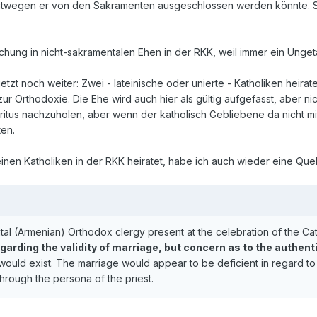
ntwegen er von den Sakramenten ausgeschlossen werden könnte. Sakr
chung in nicht-sakramentalen Ehen in der RKK, weil immer ein Ungetauf
zt noch weiter: Zwei - lateinische oder unierte - Katholiken heirat
zur Orthodoxie. Die Ehe wird auch hier als gültig aufgefasst, aber n
ritus nachzuholen, aber wenn der katholisch Gebliebene da nicht mi
en.
einen Katholiken in der RKK heiratet, habe ich auch wieder eine Qu
tal (Armenian) Orthodox clergy present at the celebration of the Cat
garding the validity of marriage, but concern as to the authen
ould exist. The marriage would appear to be deficient in regard to
rough the persona of the priest.