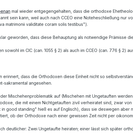
benan
mal wieder entgegengehalten, dass die orthodoxe Ehetheolo
erkannt sein kann, weil auch nach CCEO eine Noteheschließung nur v
va matrimonii validitate coram solis testibus").
klar geworden, dass diese Behauptung als notwendige Prämisse die
n sowohl im CIC (can. 1055 § 2) als auch im CCEO (can. 776 § 2) au
n erinnert, dass die Orthodoxen diese Einheit nicht so selbstverstä
cht-sakramental angesehen.
der Mischehenproblematik auf (Mischehen mit Ungetauften werden j
hodoxe, die mit einem Nichtgetauften zivil verheiratet sind, zwar vo
t in good standing" hieß es auf Englisch), dass sie deswegen aber nic
utiert, ob der Orthodoxe nach einer gewissen Zeit nicht per oiko
ch deutlicher: Zwei Ungetaufte heiraten; einer lässt sich später ort