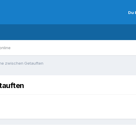
Du 
online
he zwischen Getauften
tauften