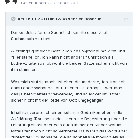
Geschrieben
27. Oktober 2011
Am 26.10.2011 um 12:38 schrieb Rosario:
Danke, Julia, für die Suche! Ich kannte diese Zitat-
Suchmaschine nicht.
Allerdings gibt diese Seite auch das "Apfelbaum"-Zitat und
"Hier stehe ich, ich kann nicht anders." unkritisch als
Luther-Zitate aus, obwohl die beiden Sätze sicher nicht von
ihm stammen.
Was mich stutzig macht ist eben die moderne, fast ironisch
anmutende Wendung "auf frischer Tat ertappt", weil man
das ja bei Straftaten verwendet, und so locker ist Luther
sicher nicht mit der Rede von Gott umgegangen.
Inhaltlich verorte ich einen solchen Gedanken eher in die
Aufklärung (Rousseau etc.), denn die Begeisterung über die
Ursprünglichkeit oder was auch immer der Kinder war im
Mittelalter noch nicht so verbreitet. Da waren das wohl eher
"unfertige" Erwachsene, die so schnell wie möglich etwas