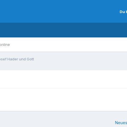
Du 
online
osef Hader und Gott
Neues