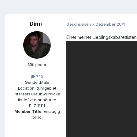
Dimi
Geschrieben
7. Dezember 2011
Einer meiner Lieblingskabarettiste
Mitglieder
740
Gender:
Male
Location:
Ruhrgebiet
Interests:
Glaubwürdigke
itsdefizite anhäufen
PLZ:
11111
Member Title:
Einäugig
blind