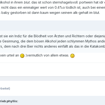
alkohol in ihrem
blut.
das ist schon sternshagelsvoll. portwein hat id
 nicht dass ein einmaliger wert von 0.4%o tödlich ist, auch bei eine
s baby gestorben ist dann kaum wegen seinem alk-gehalt im blut.
Ist sie ein Indiz für die Blödheit von Ärzten und Richtern oder diej
he Gesinnung, die dem bösen Alkohol jeden schlymmen Mythos andic
, dem nach drei Bier nichts anderes einfällt als das in die Katakomb
kein urteil an
)vermutlich von allem etwas.
rbeitet)
ieb phyllis: