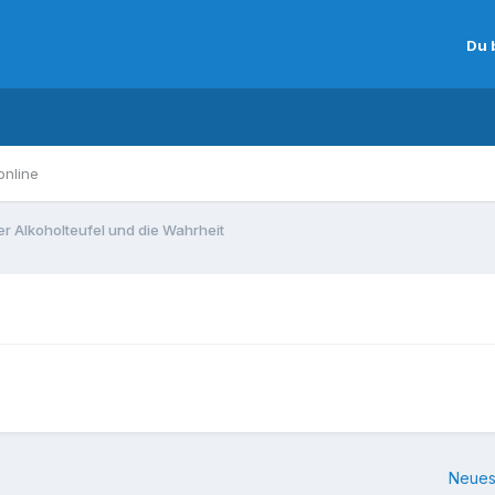
Du 
online
er Alkoholteufel und die Wahrheit
Neues