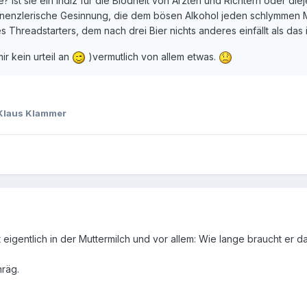
e? Ist sie ein Indiz für die Blödheit von Ärzten und Richtern oder 
inenzlerische Gesinnung, die dem bösen Alkohol jeden schlymmen M
 Threadstarters, dem nach drei Bier nichts anderes einfällt als das
ir kein urteil an
)vermutlich von allem etwas.
Klaus Klammer
eigentlich in der Muttermilch und vor allem: Wie lange braucht er d
hräg.