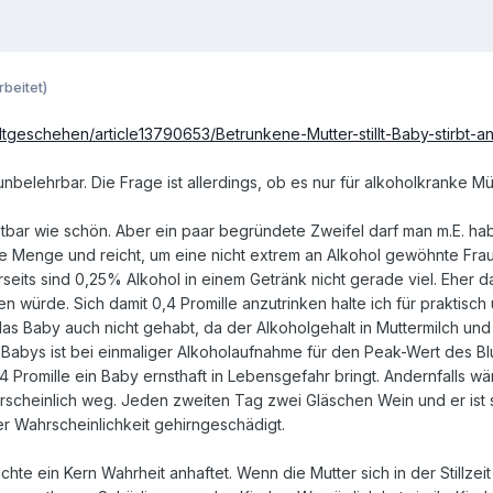
rbeitet)
tgeschehen/article13790653/Betrunkene-Mutter-stillt-Baby-stirbt-an
lehrbar. Die Frage ist allerdings, ob es nur für alkoholkranke Mütte
tbar wie schön. Aber ein paar begründete Zweifel darf man m.E. hab
st ne Menge und reicht, um eine nicht extrem an Alkohol gewöhnte F
eits sind 0,25% Alkohol in einem Getränk nicht gerade viel. Eher 
en würde. Sich damit 0,4 Promille anzutrinken halte ich für praktisch
 Baby auch nicht gehabt, da der Alkoholgehalt in Muttermilch und Blu
Babys ist bei einmaliger Alkoholaufnahme für den Peak-Wert des Bl
4 Promille ein Baby ernsthaft in Lebensgefahr bringt. Andernfalls wä
rscheinlich weg. Jeden zweiten Tag zwei Gläschen Wein und er ist s
er Wahrscheinlichkeit gehirngeschädigt.
te ein Kern Wahrheit anhaftet. Wenn die Mutter sich in der Stillzeit