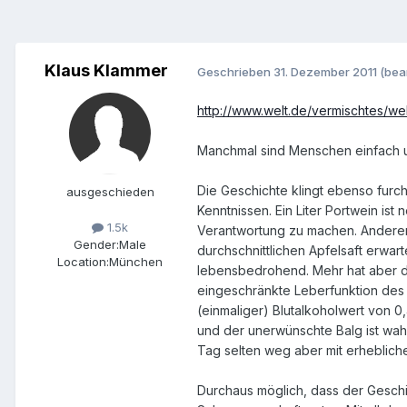
Klaus Klammer
Geschrieben
31. Dezember 2011
(bea
http://www.welt.de/vermischtes/wel
Manchmal sind Menschen einfach unbe
Die Geschichte klingt ebenso furch
ausgeschieden
Kenntnissen. Ein Liter Portwein i
1.5k
Verantwortung zu machen. Anderers
Gender:
Male
durchschnittlichen Apfelsaft erwart
Location:
München
lebensbedrohend. Mehr hat aber das
eingeschränkte Leberfunktion des 
(einmaliger) Blutalkoholwert von 0,
und der unerwünschte Balg ist wah
Tag selten weg aber mit erheblich
Durchaus möglich, dass der Geschich