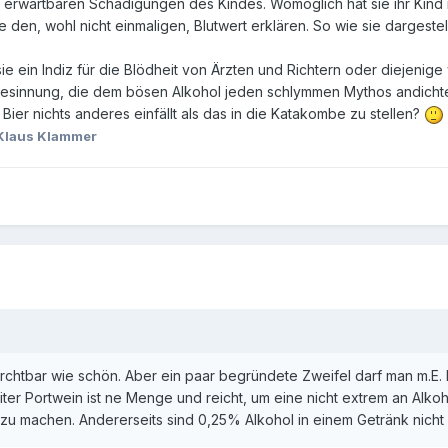
n erwartbaren Schädigungen des Kindes. Womöglich hat sie ihr Kind
 den, wohl nicht einmaligen, Blutwert erklären. So wie sie dargestell
 sie ein Indiz für die Blödheit von Ärzten und Richtern oder diejeni
Gesinnung, die dem bösen Alkohol jeden schlymmen Mythos andichte
Bier nichts anderes einfällt als das in die Katakombe zu stellen?
Klaus Klammer
rchtbar wie schön. Aber ein paar begründete Zweifel darf man m.E. h
iter Portwein ist ne Menge und reicht, um eine nicht extrem an Alk
 machen. Andererseits sind 0,25% Alkohol in einem Getränk nicht 