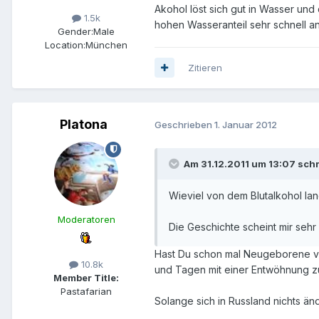
Akohol löst sich gut in Wasser und 
1.5k
hohen Wasseranteil sehr schnell an
Gender:
Male
Location:
München
Zitieren
Platona
Geschrieben
1. Januar 2012
Am 31.12.2011 um 13:07 schr
Wieviel von dem Blutalkohol lan
Moderatoren
Die Geschichte scheint mir sehr
Hast Du schon mal Neugeborene vo
10.8k
und Tagen mit einer Entwöhnung zu
Member Title:
Pastafarian
Solange sich in Russland nichts än