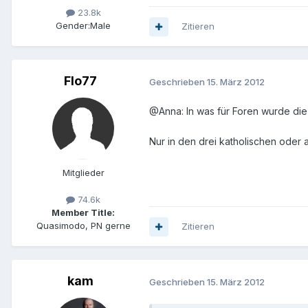
23.8k
Gender:
Male
Zitieren
Flo77
Geschrieben
15. März 2012
@Anna: In was für Foren wurde die
Nur in den drei katholischen oder
Mitglieder
74.6k
Member Title:
Quasimodo, PN gerne
Zitieren
kam
Geschrieben
15. März 2012