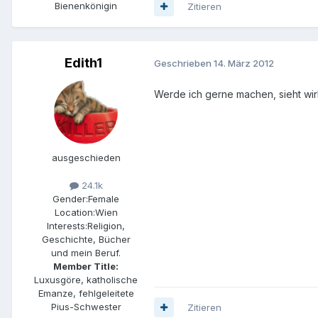
Bienenkönigin
Zitieren
Edith1
Geschrieben
14. März 2012
Werde ich gerne machen, sieht wirk
ausgeschieden
24.1k
Gender:
Female
Location:
Wien
Interests:
Religion,
Geschichte, Bücher
und mein Beruf.
Member Title:
Luxusgöre, katholische
Emanze, fehlgeleitete
Pius-Schwester
Zitieren