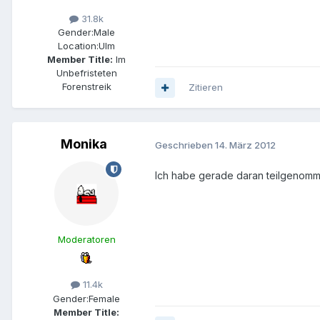
31.8k
Gender:
Male
Location:
Ulm
Member Title:
Im
Unbefristeten
Forenstreik
Zitieren
Monika
Geschrieben
14. März 2012
Ich habe gerade daran teilgenomm
Moderatoren
11.4k
Gender:
Female
Member Title: