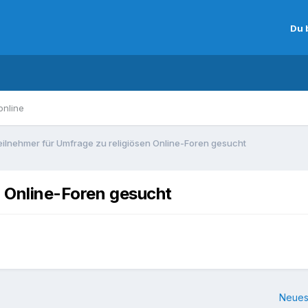
Du 
online
eilnehmer für Umfrage zu religiösen Online-Foren gesucht
n Online-Foren gesucht
Neues