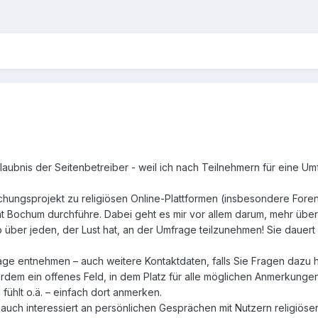
Erlaubnis der Seitenbetreiber - weil ich nach Teilnehmern für eine U
hungsprojekt zu religiösen Online-Plattformen (insbesondere Foren)
ität Bochum durchführe. Dabei geht es mir vor allem darum, mehr üb
b über jeden, der Lust hat, an der Umfrage teilzunehmen! Sie dauert 
age entnehmen – auch weitere Kontaktdaten, falls Sie Fragen dazu 
em ein offenes Feld, in dem Platz für alle möglichen Anmerkungen i
fühlt o.ä. – einfach dort anmerken.
auch interessiert an persönlichen Gesprächen mit Nutzern religiöse