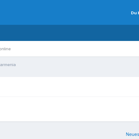
Du 
online
tarmenia
Neues