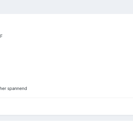
RF
cher spannend