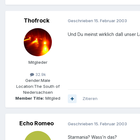
Thofrock
Geschrieben
15. Februar 2003
Und Du meinst wirklich daß unser Lan
Mitglieder
32.9k
Gender:
Male
Location:
The South of
Niedersachsen
Member Title:
Mitglied
Zitieren
Echo Romeo
Geschrieben
15. Februar 2003
Starmania? Wass’n das?