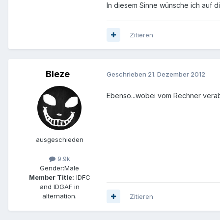
In diesem Sinne wünsche ich auf d
Zitieren
Bleze
Geschrieben
21. Dezember 2012
Ebenso...wobei vom Rechner verabsc
ausgeschieden
9.9k
Gender:
Male
Member Title:
IDFC
and IDGAF in
alternation.
Zitieren