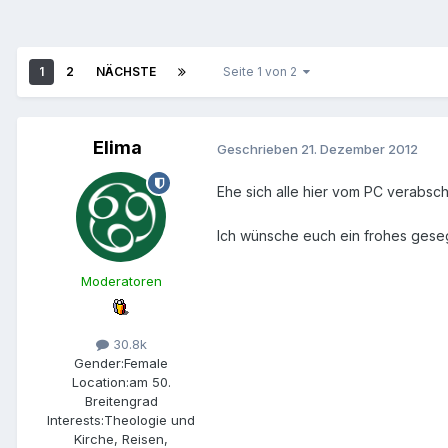
1
2
NÄCHSTE
Seite 1 von 2
Elima
Geschrieben
21. Dezember 2012
Ehe sich alle hier vom PC verabsc
Ich wünsche euch ein frohes gesegn
Moderatoren
30.8k
Gender:
Female
Location:
am 50.
Breitengrad
Interests:
Theologie und
Kirche, Reisen,