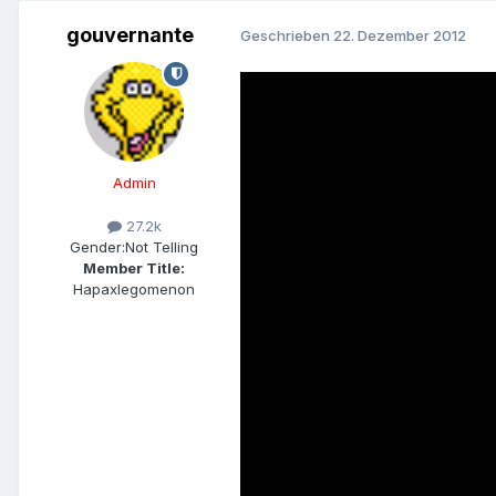
gouvernante
Geschrieben
22. Dezember 2012
Admin
27.2k
Gender:
Not Telling
Member Title:
Hapaxlegomenon