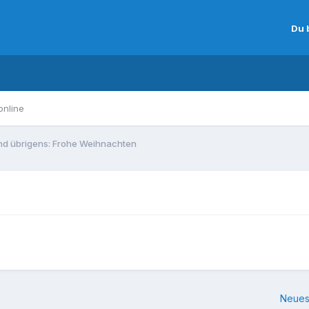
Du 
online
nd übrigens: Frohe Weihnachten
Neues