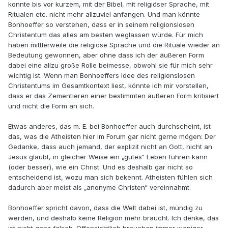
konnte bis vor kurzem, mit der Bibel, mit religiöser Sprache, mit
Ritualen etc. nicht mehr allzuviel anfangen. Und man könnte
Bonhoeffer so verstehen, dass er in seinem religionslosen
Christentum das alles am besten weglassen würde. Für mich
haben mittlerweile die religiöse Sprache und die Rituale wieder an
Bedeutung gewonnen, aber ohne dass ich der äußeren Form
dabei eine allzu große Rolle beimesse, obwohl sie für mich sehr
wichtig ist. Wenn man Bonhoeffers Idee des religionslosen
Christentums im Gesamtkontext liest, könnte ich mir vorstellen,
dass er das Zementieren einer bestimmten äußeren Form kritisiert
und nicht die Form an sich.
Etwas anderes, das m. E. bei Bonhoeffer auch durchscheint, ist
das, was die Atheisten hier im Forum gar nicht gerne mögen: Der
Gedanke, dass auch jemand, der explizit nicht an Gott, nicht an
Jesus glaubt, in gleicher Weise ein „gutes“ Leben führen kann
(oder besser), wie ein Christ. Und es deshalb gar nicht so
entscheidend ist, wozu man sich bekennt. Atheisten fühlen sich
dadurch aber meist als „anonyme Christen“ vereinnahmt.
Bonhoeffer spricht davon, dass die Welt dabei ist, mündig zu
werden, und deshalb keine Religion mehr braucht. Ich denke, das