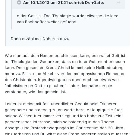
Am 10.1.2013 um 21:21 schrieb DonGato:
n der Gott-ist-Tod-Theologie wurde teilweise die Idee
von Bonhoeffer weiter gefuehrt
Dann erzähl mal Näheres dazu.
Wie man aus dem Namen erschliessen kann, beinhaltet Gott-ist-
tot-Theologie den Gedanken, dass ein toter Gott nicht erloesen
kann. Dem gesamten Kreuz Christi kommt keine Heilbedeutung
mehr zu. Es ist eine Abkehr von den metaphysischen Elementen
des Christentum. Irgendwie gab es dann noch so etwas wie
"atheistisch an Gott zu glauben" - aber das habe ich nie
verstanden, wie das gemeint ist.
Leider ist meine mit fast unendlicher Geduld beim Erklaeren
gesegnete und staendig zu antworte bereite Hauptquelle fuer
solche Wissen fuer immer versiegt und ich habe zur Zeit kein
persoenliches Interesse, mich selbstaendig in das Thema
Absage- und Protestbewegungen im Christentum des 20. Jhrd.
einzuarbeiten und Du wirst diese Frage anderen stellen muessen.