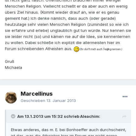
ist nicht ganz falsch. Offensichtlich brauchen immer weniger
Menschen Religion. Vielleicht schießt er da aber auch ein wenig
übers Ziel hinaus. (Kommt wieder drauf an, wie er es genau
gemeint hat.) Ich denke nämlich, dass auch (oder gerade)
heutzutage sehr vielen Menschen Religion (zumindest so wie ich
sie erfahre und erlebe) unglaublich gut tun würde. Nur kennen sie
sie leider nicht (so) und kämen nie auf die Idee, sie kennenlernen
zu wollen. Dabei schließe ich explizit die allermeisten hier im
Forum schreibenden Atheisten aus.
(Ihr dürft mich auch Feigling nennen.)
Gruß
Michaela
Marcellinus
Geschrieben
13. Januar 2013
Am 13.1.2013 um 15:32 schrieb Aleachim:
Etwas anderes, das m. E. bei Bonhoeffer auch durchscheint,
ist das, was die Atheisten hier im Forum gar nicht gerne