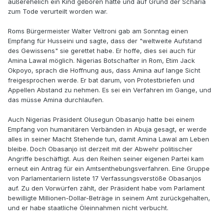
außerehelich ein Kind geboren hatte und auf Grund der Scharia
zum Tode verurteilt worden war.
Roms Bürgermeister Walter Veltroni gab am Sonntag einen
Empfang für Husseini und sagte, dass der "weltweite Aufstand
des Gewissens" sie gerettet habe. Er hoffe, dies sei auch für
Amina Lawal möglich. Nigerias Botschafter in Rom, Etim Jack
Okpoyo, sprach die Hoffnung aus, dass Amina auf lange Sicht
freigesprochen werde. Er bat darum, von Protestbriefen und
Appellen Abstand zu nehmen. Es sei ein Verfahren im Gange, und
das müsse Amina durchlaufen.
Auch Nigerias Präsident Olusegun Obasanjo hatte bei einem
Empfang von humanitären Verbänden in Abuja gesagt, er werde
alles in seiner Macht Stehende tun, damit Amina Lawal am Leben
bleibe. Doch Obasanjo ist derzeit mit der Abwehr politischer
Angriffe beschäftigt. Aus den Reihen seiner eigenen Partei kam
erneut ein Antrag für ein Amtsenthebungsverfahren. Eine Gruppe
von Parlamentariern listete 17 Verfassungsverstöße Obasanjos
auf. Zu den Vorwürfen zählt, der Präsident habe vom Parlament
bewilligte Millionen-Dollar-Beträge in seinem Amt zurückgehalten,
und er habe staatliche Öleinnahmen nicht verbucht.