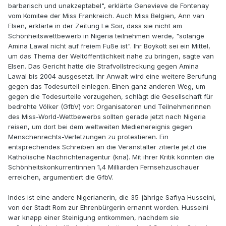
barbarisch und unakzeptabel", erklärte Genevieve de Fontenay
vom Komitee der Miss Frankreich. Auch Miss Belgien, Ann van
Elsen, erklärte in der Zeitung Le Soir, dass sie nicht am
Schönheitswettbewerb in Nigeria teilnehmen werde, "solange
Amina Lawal nicht auf freiem Fuße ist". Ihr Boykott sei ein Mittel,
um das Thema der Weltöffentlichkeit nahe zu bringen, sagte van
Elsen. Das Gericht hatte die Strafvollstreckung gegen Amina
Lawal bis 2004 ausgesetzt. Ihr Anwalt wird eine weitere Berufung
gegen das Todesurteil einlegen. Einen ganz anderen Weg, um
gegen die Todesurteile vorzugehen, schlägt die Gesellschaft für
bedrohte Völker (GfbV) vor: Organisatoren und Teilnehmerinnen
des Miss-World-Wettbewerbs sollten gerade jetzt nach Nigeria
reisen, um dort bei dem weltweiten Medienereignis gegen
Menschenrechts-Verletzungen zu protestieren. Ein
entsprechendes Schreiben an die Veranstalter zitierte jetzt die
Katholische Nachrichtenagentur (kna). Mit ihrer Kritik könnten die
Schönheitskonkurrentinnen 1,4 Milliarden Fernsehzuschauer
erreichen, argumentiert die GfbV.
Indes ist eine andere Nigerianerin, die 35-jährige Safiya Husseini,
von der Stadt Rom zur Ehrenbürgerin ernannt worden. Husseini
war knapp einer Steinigung entkommen, nachdem sie