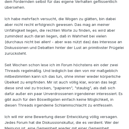
dem Fordernden selbst für das eigene Verhalten geflissentlich
übersehen.
Ich habe mehrfach versucht, die Wogen zu glätten, bin dabei
aber nicht recht erfolgreich gewesen. Das mag an meiner
Unfähigkeit liegen, die rechten Worte zu finden, es wird aber
zumindest auch daran liegen, daß in Wahrheit bei vielen
(durchaus nicht bei allen! - aber was nützt das) das Interesse an
Diskussionen und Debatten hinter der Lust an primitivster Prügelei
zurücksteht.
Seit Wochen schon lese ich im Forum höchstens ein oder zwei
Threads regelmäßig. Und lediglich bei den von mir maßgeblich
mitbestimmten kann ich das tun, ohne immer wieder körperliche
Übelkeit zu empfinden. Mir ist auch völlig klar, woran das liegt:
diese sind viel zu trocken, "papieren", "staubig", als daß sich
dafür außer ein paar Unverdrossenen irgendeiner interessiert. Es
gibt auch für den Böswilligsten einfach keine Möglichkeit, in
diesen Threads irgendeine Schlammschlacht zu entfesseln.
Ich will mir eine Bewertung dieser Entwicklung völlig versagen.
Jedes Forum hat die Diskussionskultur, die es verdient. Wer der
Meinung ist, eine Gemeinheit wieder mit einer Gemeinheit