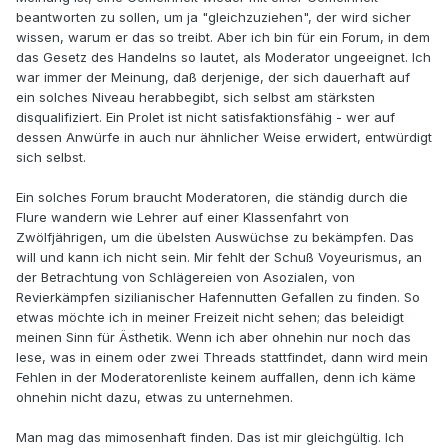
beantworten zu sollen, um ja "gleichzuziehen", der wird sicher
wissen, warum er das so treibt. Aber ich bin für ein Forum, in dem
das Gesetz des Handelns so lautet, als Moderator ungeeignet. Ich
war immer der Meinung, daß derjenige, der sich dauerhaft auf
ein solches Niveau herabbegibt, sich selbst am stärksten
disqualifiziert. Ein Prolet ist nicht satisfaktionsfähig - wer auf
dessen Anwürfe in auch nur ähnlicher Weise erwidert, entwürdigt
sich selbst.
Ein solches Forum braucht Moderatoren, die ständig durch die
Flure wandern wie Lehrer auf einer Klassenfahrt von
Zwölfjährigen, um die übelsten Auswüchse zu bekämpfen. Das
will und kann ich nicht sein. Mir fehlt der Schuß Voyeurismus, an
der Betrachtung von Schlägereien von Asozialen, von
Revierkämpfen sizilianischer Hafennutten Gefallen zu finden. So
etwas möchte ich in meiner Freizeit nicht sehen; das beleidigt
meinen Sinn für Ästhetik. Wenn ich aber ohnehin nur noch das
lese, was in einem oder zwei Threads stattfindet, dann wird mein
Fehlen in der Moderatorenliste keinem auffallen, denn ich käme
ohnehin nicht dazu, etwas zu unternehmen.
Man mag das mimosenhaft finden. Das ist mir gleichgültig. Ich