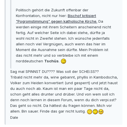
Politisch gehört die Zukunft offenbar der
Konfrontation, nicht nur hier:
Bischof kritisiert
"Pogromstimmung" gegen katholische Kirche.
Da
werden einige mit ihrem Scheitern anscheinend nicht
fertig. Auf welcher Seite ich dabei stehe, dürfte ja
wohl nicht in Zweifel stehen. Ich wünsche jedenfalls
allen noch viel Vergnügen, auch wenn das hier im
Moment die Ausnahme sein dürfte. Mein Problem ist
das nicht mehr und so verbleibe ich mit einem
norddeutschen
Tschüs
.
Sag mal SPINNST DU???? Was soll der SCHEI.SS??
Tribald nicht mehr da, wine gebannt, phyllis in Kambodscha,
Volker zum Heiden konvertiert (und gesperrt) und jetzt haust
du auch noch ab. Kaum ist man ein paar Tage nicht da,
schon geht alles drunter und drüber. Und von wem soll ich
denn noch lernen in diesem Forum, wenn du dich verpi.sst?
Das geht so nicht. Da hättest du fragen können. Mich vor
allem. Bin sauer. Finde das gar nicht lustig.
Dale