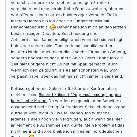
versucht, andere zu verstehen, unnötigen Streit zu
vermeiden und eine verbindliche Form zu wahren, aber es
war offenbar doch nur ein halbherziger Versuch. Tief in
meinem Herzen bin ich eher ein Fundamentalist mit
Harmoniebedürfnis.
Daher habe ich mich an den letzten
beiden hitzigen Debatten, Beschneidung und
Antisemitismus, kaum beteiligt, auch wenn ich sie verfolgt
habe, wie schon beim Thema Homosexualität vorher.
Insofern ist das auch nicht die Ursache für meinen Abgang,
sondern höchstens der äußere Anlaß. Bereut habe ich die
Zeit hier übrigens nicht. Es hat mir Spaß gemacht, auch
wenn ich den Zeitpunkt, als es am schönsten war, wohl
verpasst habe, aber das hat man nicht immer in der Hand.
Politisch gehört die Zukunft offenbar der Konfrontation,
nicht nur hier:
Bischof kritisiert "Pogromstimmung" gegen
katholische Kirche.
Da werden einige mit ihrem Scheitern
anscheinend nicht fertig. Auf welcher Seite ich dabei stehe,
dürfte ja wohl nicht in Zweifel stehen. Ich wünsche
jedenfalls allen noch viel Vergnügen, auch wenn das hier
im Moment die Ausnahme sein dürfte. Mein Problem ist das
nicht mehr und so verbleibe ich mit einem norddeutschen