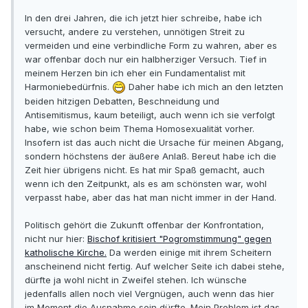
In den drei Jahren, die ich jetzt hier schreibe, habe ich
versucht, andere zu verstehen, unnötigen Streit zu
vermeiden und eine verbindliche Form zu wahren, aber es
war offenbar doch nur ein halbherziger Versuch. Tief in
meinem Herzen bin ich eher ein Fundamentalist mit
Harmoniebedürfnis.
Daher habe ich mich an den letzten
beiden hitzigen Debatten, Beschneidung und
Antisemitismus, kaum beteiligt, auch wenn ich sie verfolgt
habe, wie schon beim Thema Homosexualität vorher.
Insofern ist das auch nicht die Ursache für meinen Abgang,
sondern höchstens der äußere Anlaß. Bereut habe ich die
Zeit hier übrigens nicht. Es hat mir Spaß gemacht, auch
wenn ich den Zeitpunkt, als es am schönsten war, wohl
verpasst habe, aber das hat man nicht immer in der Hand.
Politisch gehört die Zukunft offenbar der Konfrontation,
nicht nur hier:
Bischof kritisiert "Pogromstimmung" gegen
katholische Kirche.
Da werden einige mit ihrem Scheitern
anscheinend nicht fertig. Auf welcher Seite ich dabei stehe,
dürfte ja wohl nicht in Zweifel stehen. Ich wünsche
jedenfalls allen noch viel Vergnügen, auch wenn das hier
im Moment die Ausnahme sein dürfte. Mein Problem ist das