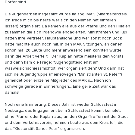
Dörfer sind.
Die Jugendarbeit insgesamt wurde im sog. MAK (Mitarbeiterkreis...
ich frage mich bis heute wer sich den Namen hat einfallen
lassen) organisiert. Da kamen alle aus der Pfarrei und den Fillialen
zusammen die sich irgendwie engagierten, Ministranten und Kljb
hatten ihre Vertreter, Hauptamtliche und wer sonst noch Bock
hatte machte auch noch mit. In den MAK-Sitzungen, an denen
schon mal 20 Leute und mehr anwesend sein konnten wurde
dann die Arbeit verteilt... Der Kaplan hatte meistens den Vorsitz
und dann kam die Frage: "Jugendgottesdienst am
wasweisichschiessmichtot, wer organisiert den? Und dann hat
sich ne Jugendgruppe (meinetwegen "Ministranten St. Peter")
gemeldet oder einzelne Mitglieder des MAK´s... Hach ich
schwelge gerade in Erinnerungen... Eine geile Zeit war das
damals!
Noch eine Erinnerung: Dieses Jahr ist wieder Schlossfest in
Neuburg... das Engagement beim Schlossfest kommt komplett
ohne Pfarrer oder Kaplan aus, an den Orga-Treffen mit der Stadt
und dem Verkehrsverein, nehmen Leute aus dem Kreis teil, die
das "Klosterstift Sancti Petri" organisieren.