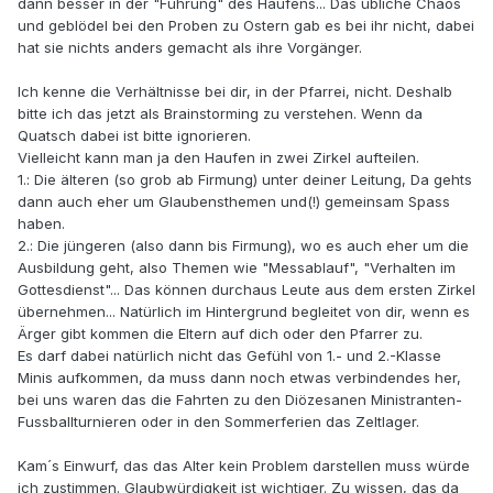
dann besser in der "Führung" des Haufens... Das übliche Chaos
und geblödel bei den Proben zu Ostern gab es bei ihr nicht, dabei
hat sie nichts anders gemacht als ihre Vorgänger.
Ich kenne die Verhältnisse bei dir, in der Pfarrei, nicht. Deshalb
bitte ich das jetzt als Brainstorming zu verstehen. Wenn da
Quatsch dabei ist bitte ignorieren.
Vielleicht kann man ja den Haufen in zwei Zirkel aufteilen.
1.: Die älteren (so grob ab Firmung) unter deiner Leitung, Da gehts
dann auch eher um Glaubensthemen und(!) gemeinsam Spass
haben.
2.: Die jüngeren (also dann bis Firmung), wo es auch eher um die
Ausbildung geht, also Themen wie "Messablauf", "Verhalten im
Gottesdienst"... Das können durchaus Leute aus dem ersten Zirkel
übernehmen... Natürlich im Hintergrund begleitet von dir, wenn es
Ärger gibt kommen die Eltern auf dich oder den Pfarrer zu.
Es darf dabei natürlich nicht das Gefühl von 1.- und 2.-Klasse
Minis aufkommen, da muss dann noch etwas verbindendes her,
bei uns waren das die Fahrten zu den Diözesanen Ministranten-
Fussballturnieren oder in den Sommerferien das Zeltlager.
Kam´s Einwurf, das das Alter kein Problem darstellen muss würde
ich zustimmen. Glaubwürdigkeit ist wichtiger. Zu wissen, das da