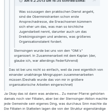
Am 9.2.2013 um 16:35 schrieb Elima:
Was sozusagen den praktischen Dienst angeht,
sind die Oberministranten schon erste
Ansprechadresse, die Erwachsenen kümmern
sich eher um das, was man so kirchliche
Jugendarbeit nennt, darunter auch um das
Dreikönigssingen und anderes, was größeres
Organisationstalent fordert.
Sternsingen wurde bei uns von den "OMi´s"
organisiert. In Zusammenarbeit mit dem Kaplan (der,
glaube ich, war allerdings Federführend)
Das ist bei uns nicht so einfach, weil da zwei eigentlich von
einander unabhänge Minigruppen zusammenarbeiten
müssen.(Deshalb wurde das von mir in größere
organisatorische Arbeiten eingerechnet)
Ja Okay das ist dann was anderes... Zu meiner Pfarrei gehörten
damals noch vier Fillialen, aber bei der Sternsinger-Aktion machte
jede Gemeinde sein eigenes Ding, was durchaus Sinn machte da
Die Fillialen in Statteilen lagen die von der Struktur eigenständige