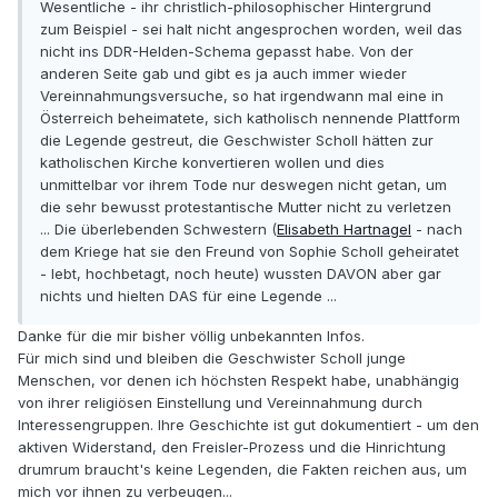
Wesentliche - ihr christlich-philosophischer Hintergrund
zum Beispiel - sei halt nicht angesprochen worden, weil das
nicht ins DDR-Helden-Schema gepasst habe. Von der
anderen Seite gab und gibt es ja auch immer wieder
Vereinnahmungsversuche, so hat irgendwann mal eine in
Österreich beheimatete, sich katholisch nennende Plattform
die Legende gestreut, die Geschwister Scholl hätten zur
katholischen Kirche konvertieren wollen und dies
unmittelbar vor ihrem Tode nur deswegen nicht getan, um
die sehr bewusst protestantische Mutter nicht zu verletzen
... Die überlebenden Schwestern (
Elisabeth Hartnagel
- nach
dem Kriege hat sie den Freund von Sophie Scholl geheiratet
- lebt, hochbetagt, noch heute) wussten DAVON aber gar
nichts und hielten DAS für eine Legende ...
Danke für die mir bisher völlig unbekannten Infos.
Für mich sind und bleiben die Geschwister Scholl junge
Menschen, vor denen ich höchsten Respekt habe, unabhängig
von ihrer religiösen Einstellung und Vereinnahmung durch
Interessengruppen. Ihre Geschichte ist gut dokumentiert - um den
aktiven Widerstand, den Freisler-Prozess und die Hinrichtung
drumrum braucht's keine Legenden, die Fakten reichen aus, um
mich vor ihnen zu verbeugen...