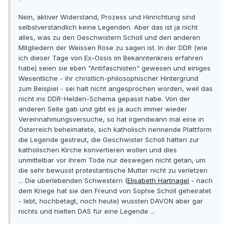
Nein, aktiver Widerstand, Prozess und Hinrichtung sind
selbstverständlich keine Legenden. Aber das ist ja nicht
alles, was zu den Geschwistern Scholl und den anderen
Mitgliedern der Weissen Rose zu sagen ist. In der DDR (wie
ich dieser Tage von Ex-Ossis im Bekanntenkreis erfahren
habe) seien sie eben "Antifaschisten" gewesen und einiges
Wesentliche - ihr christlich-philosophischer Hintergrund
zum Beispiel - sei halt nicht angesprochen worden, weil das
nicht ins DDR-Helden-Schema gepasst habe. Von der
anderen Seite gab und gibt es ja auch immer wieder
Vereinnahmungsversuche, so hat irgendwann mal eine in
Österreich beheimatete, sich katholisch nennende Plattform
die Legende gestreut, die Geschwister Scholl hätten zur
katholischen Kirche konvertieren wollen und dies
unmittelbar vor ihrem Tode nur deswegen nicht getan, um
die sehr bewusst protestantische Mutter nicht zu verletzen
... Die überlebenden Schwestern (
Elisabeth Hartnagel
- nach
dem Kriege hat sie den Freund von Sophie Scholl geheiratet
- lebt, hochbetagt, noch heute) wussten DAVON aber gar
nichts und hielten DAS für eine Legende ...