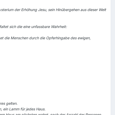
 Mysterium der Erhöhung Jesu, sein Hinübergehen aus dieser Welt
altet sich die eine unfassbare Wahrheit:
rettet die Menschen durch die Opferhingabe des ewigen,
res gelten.
n, ein Lamm für jedes Haus.
nem Haus am nächsten wohnt, nach der Anzahl der Personen.