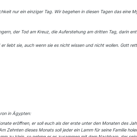
klichkeit nur ein einziger Tag. Wir begehen in diesen Tagen das eine
ngern, der Tod am Kreuz, die Auferstehung am dritten Tag, darin entf
 er liebt sie, auch wenn sie es nicht wissen und nicht wollen. Gott 
ron in Ägypten:
onate eröffnen, er soll euch als der erste unter den Monaten des Jah
m Zehnten dieses Monats soll jeder ein Lamm für seine Familie hole
Lamm zu klein, so nehme er es zusammen mit dem Nachbarn, der sei