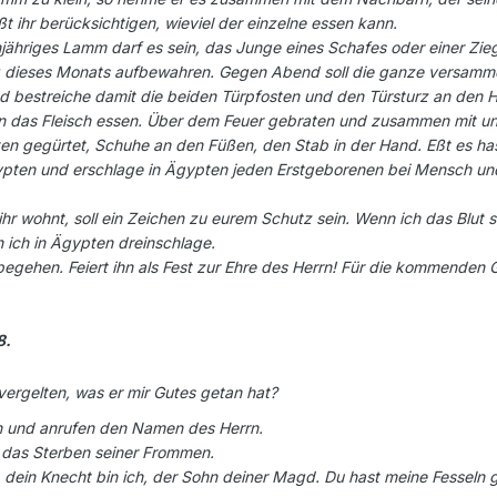
 ihr berücksichtigen, wieviel der einzelne essen kann.
einjähriges Lamm darf es sein, das Junge eines Schafes oder einer Zi
Tag dieses Monats aufbewahren. Gegen Abend soll die ganze versamm
bestreiche damit die beiden Türpfosten und den Türsturz an den H
an das Fleisch essen. Über dem Feuer gebraten und zusammen mit ung
ften gegürtet, Schuhe an den Füßen, den Stab in der Hand. Eßt es hast
pten und erschlage in Ägypten jeden Erstgeborenen bei Mensch und V
ihr wohnt, soll ein Zeichen zu eurem Schutz sein. Wenn ich das Blu
n ich in Ägypten dreinschlage.
 begehen. Feiert ihn als Fest zur Ehre des Herrn! Für die kommenden 
8.
 vergelten, was er mir Gutes getan hat?
en und anrufen den Namen des Herrn.
n das Sterben seiner Frommen.
, dein Knecht bin ich, der Sohn deiner Magd. Du hast meine Fesseln g