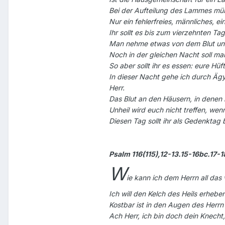
Bei der Aufteilung des Lammes müßt
Nur ein fehlerfreies, männliches, 
Ihr sollt es bis zum vierzehnten 
Man nehme etwas von dem Blut und 
Noch in der gleichen Nacht soll m
So aber sollt ihr es essen: eure Hü
In dieser Nacht gehe ich durch Ägy
Herr.
Das Blut an den Häusern, in denen 
Unheil wird euch nicht treffen, wen
Diesen Tag sollt ihr als Gedenktag
Psalm 116(115),12-13.15-16bc.17-1
W
ie kann ich dem Herrn all das
Ich will den Kelch des Heils erheb
Kostbar ist in den Augen des Herr
Ach Herr, ich bin doch dein Knecht