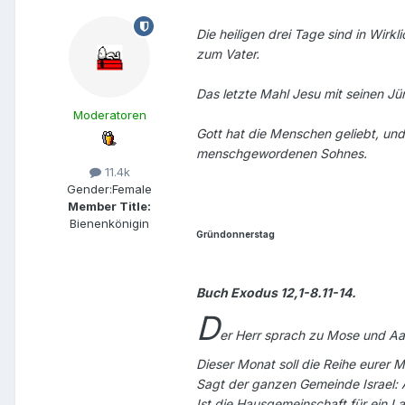
Die heiligen drei Tage sind in Wir
zum Vater.
Das letzte Mahl Jesu mit seinen Jü
Moderatoren
Gott hat die Menschen geliebt, und
menschgewordenen Sohnes.
11.4k
Gender:
Female
Member Title:
Bienenkönigin
Gründonnerstag
Buch Exodus 12,1-8.11-14.
D
er Herr sprach zu Mose und Aa
Dieser Monat soll die Reihe eurer M
Sagt der ganzen Gemeinde Israel: A
Ist die Hausgemeinschaft für ein 