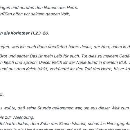
bringen und anrufen den Namen des Herrn.
rfüllen offen vor seinem ganzen Volk,
n die Korinther 11,23-26.
en, was ich euch dann überliefert habe: Jesus, der Herr, nahm in der
ot und sagte: Das ist mein Leib für euch. Tut dies zu meinem Gedäc
elch und sprach: Dieser Kelch ist der Neue Bund in meinem Blut. Tut
 und aus dem Kelch trinkt, verkündet ihr den Tod des Herrn, bis er k
5.
s wußte, daß seine Stunde gekommen war, um aus dieser Welt zum Va
bis zur Vollendung.
ufel hatte Judas, dem Sohn des Simon Iskariot, schon ins Herz gegebe
er alles in die Hand gegeben hatte und daß er von Gott gekommen w