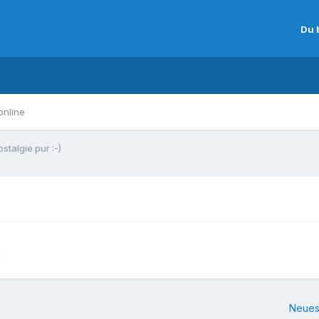
Du 
online
stalgie pur :-)
n
Neues