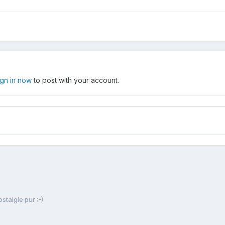
ign in now
to post with your account.
stalgie pur :-)