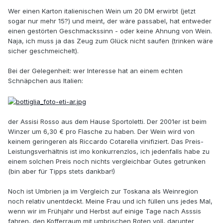
Wer einen Karton italienischen Wein um 20 DM erwirbt (jetzt
sogar nur mehr 15?) und meint, der wäre passabel, hat entweder
einen gestörten Geschmackssinn - oder keine Ahnung von Wein.
Naja, ich muss ja das Zeug zum Glück nicht saufen (trinken wäre
sicher geschmeichelt).
Bei der Gelegenheit: wer Interesse hat an einem echten
Schnäpchen aus Italien:
der Assisi Rosso aus dem Hause Sportoletti. Der 2001er ist beim
Winzer um 6,30 € pro Flasche zu haben. Der Wein wird von
keinem geringeren als Riccardo Cotarella vinifiziert. Das Preis-
Leistungsverhältnis ist imo konkurrenzlos, ich jedenfalls habe zu
einem solchen Preis noch nichts vergleichbar Gutes getrunken
(bin aber für Tipps stets dankbar!)
Noch ist Umbrien ja im Vergleich zur Toskana als Weinregion
noch relativ unentdeckt. Meine Frau und ich füllen uns jedes Mal,
wenn wir im Frühjahr und Herbst auf einige Tage nach Asssis
fahren, den Kofferraum mit umbrischen Roten voll, darunter