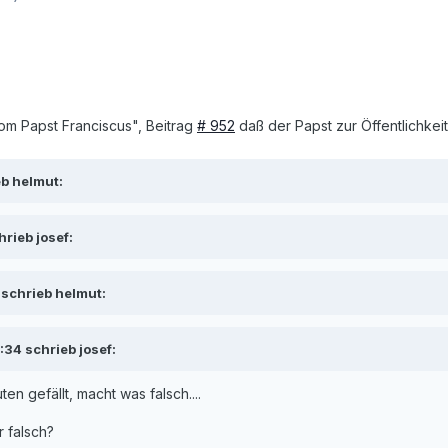
om Papst Franciscus", Beitrag
# 952
daß der Papst zur Öffentlichkeit 
b helmut:
rieb josef:
schrieb helmut:
34 schrieb josef:
ten gefällt, macht was falsch....
r falsch?