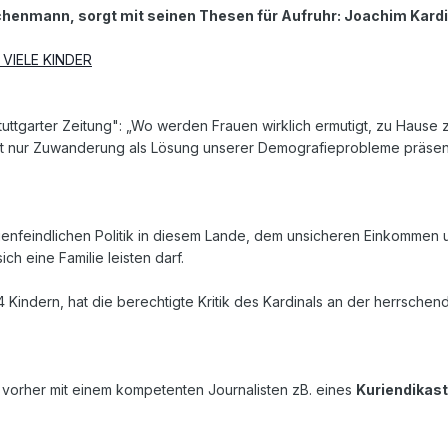
rchenmann, sorgt mit seinen Thesen für Aufruhr: Joachim Kardin
 VIELE KINDER
tuttgarter Zeitung": „Wo werden Frauen wirklich ermutigt, zu Hause z
t nur Zuwanderung als Lösung unserer Demografieprobleme präsent
milienfeindlichen Politik in diesem Lande, dem unsicheren Einkomm
ch eine Familie leisten darf.
indern, hat die berechtigte Kritik des Kardinals an der herrschende
 vorher mit einem kompetenten Journalisten zB. eines
Kuriendikast