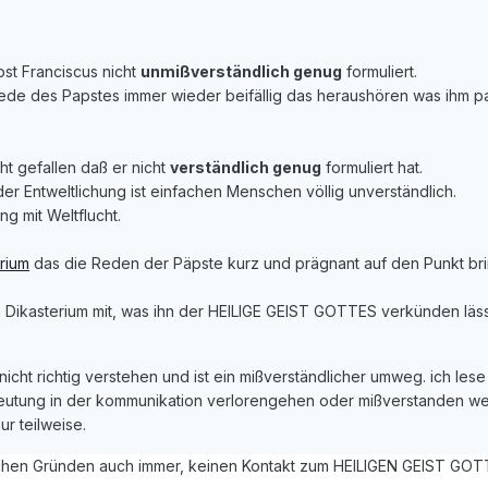
apst Franciscus nicht
unmißverständlich genug
formuliert.
Rede des Papstes immer wieder beifällig das heraushören was ihm pa
ht gefallen daß er nicht
verständlich genug
formuliert hat.
er Entweltlichung ist einfachen Menschen völlig unverständlich.
g mit Weltflucht.
rium
das die Reden der Päpste kurz und prägnant auf den Punkt bri
en Dikasterium mit, was ihn der HEILIGE GEIST GOTTES verkünden lä
icht richtig verstehen und ist ein mißverständlicher umweg. ich lese 
eutung in der kommunikation verlorengehen oder mißverstanden werd
r teilweise.
lchen Gründen auch immer, keinen Kontakt zum HEILIGEN GEIST GO