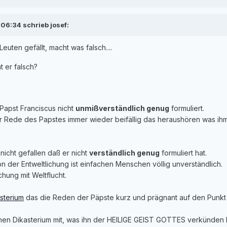
06:34 schrieb josef:
Leuten gefällt, macht was falsch....
t er falsch?
ß Papst Franciscus nicht
unmißverständlich genug
formuliert.
er Rede des Papstes immer wieder beifällig das heraushören was ihm
nicht gefallen daß er nicht
verständlich genug
formuliert hat.
n der Entweltlichung ist einfachen Menschen völlig unverständlich.
hung mit Weltflucht.
sterium
das die Reden der Päpste kurz und prägnant auf den Punkt 
lchen Dikasterium mit, was ihn der HEILIGE GEIST GOTTES verkünden