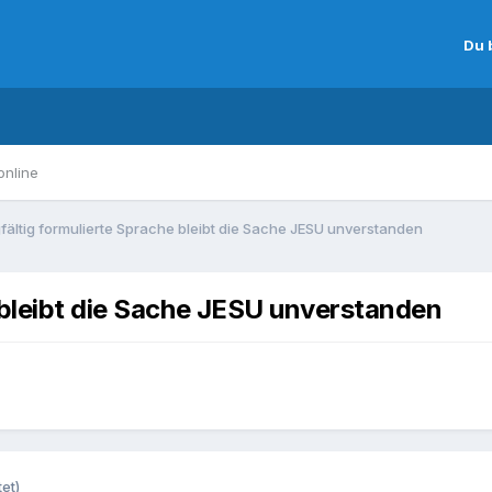
Du 
online
fältig formulierte Sprache bleibt die Sache JESU unverstanden
 bleibt die Sache JESU unverstanden
et)