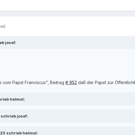
et)
b josef:
 vom Papst Franciscus", Beitrag
# 952
daß der Papst zur Öffentlichk
rieb helmut:
schrieb josef:
25 schrieb helmut: