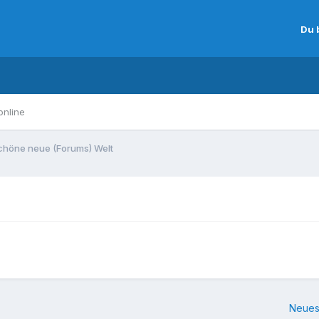
Du 
online
chöne neue (Forums) Welt
Neues