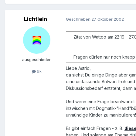
Lichtlein
Geschrieben
27. Oktober 2002
Zitat von Wattoo am 22:19 - 27
Fragen dürfen nur noch knapp
ausgeschieden
Liebe Astrid,
5k
da siehst Du einige Dinge aber gan
eine umfassende Antwort froh und 
Diskussionsbedarf entsteht, dann
Und wenn eine Frage beantwortet is
inzwischen mit Dogmatik-"Hand"büc
unmündige Kinder zu manipulieren!)
Es gibt einfach Fragen - z. B.
dies
haben. Und solange am Thema disku