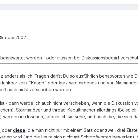
.Oktober.2002
 beantwortet werden - oder müssen bei Diskussionsbedarf versch
z anders als ich. Fragen darfst Du so ausführlich benatworten wie Du
dankbar sein. "Knapp" oder kurz wird nirgends und von Niemandem 
 muß auch nicht verschoben werden.
t - dann werde ich auch nicht verschieben, wenn die Diskussion vom
hern). Störmanöver und thread-Kaputtmacher allerdings (Beispiel: 
 werden ich löschen, sobald ich sie sehe, und auch die, die sich d
e
oder
diese
, die man nicht nur mit einem Satz oder zwei, drei Zit
tiert wird (und die Leute sich nicht mit Schimpfworten bewerfen), 