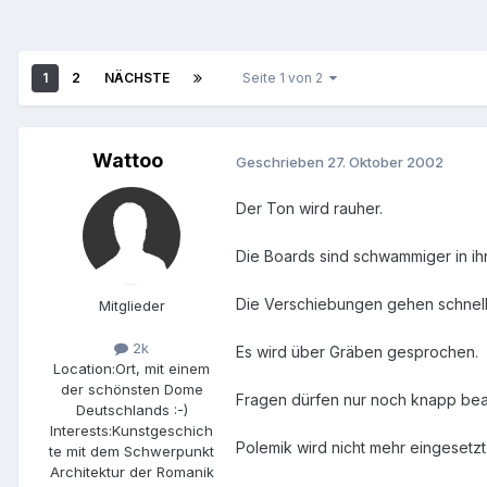
1
2
NÄCHSTE
Seite 1 von 2
Wattoo
Geschrieben
27. Oktober 2002
Der Ton wird rauher.
Die Boards sind schwammiger in ihr
Die Verschiebungen gehen schnell
Mitglieder
2k
Es wird über Gräben gesprochen.
Location:
Ort, mit einem
der schönsten Dome
Fragen dürfen nur noch knapp bea
Deutschlands :-)
Interests:
Kunstgeschich
Polemik wird nicht mehr eingeset
te mit dem Schwerpunkt
Architektur der Romanik