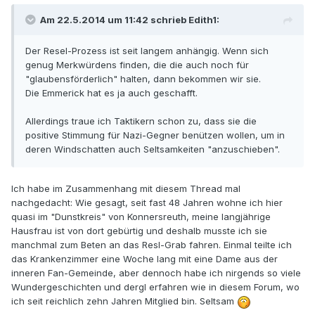
Am 22.5.2014 um 11:42 schrieb Edith1:
Der Resel-Prozess ist seit langem anhängig. Wenn sich
genug Merkwürdens finden, die die auch noch für
"glaubensförderlich" halten, dann bekommen wir sie.
Die Emmerick hat es ja auch geschafft.
Allerdings traue ich Taktikern schon zu, dass sie die
positive Stimmung für Nazi-Gegner benützen wollen, um in
deren Windschatten auch Seltsamkeiten "anzuschieben".
Ich habe im Zusammenhang mit diesem Thread mal
nachgedacht: Wie gesagt, seit fast 48 Jahren wohne ich hier
quasi im "Dunstkreis" von Konnersreuth, meine langjährige
Hausfrau ist von dort gebürtig und deshalb musste ich sie
manchmal zum Beten an das Resl-Grab fahren. Einmal teilte ich
das Krankenzimmer eine Woche lang mit eine Dame aus der
inneren Fan-Gemeinde, aber dennoch habe ich nirgends so viele
Wundergeschichten und dergl erfahren wie in diesem Forum, wo
ich seit reichlich zehn Jahren Mitglied bin. Seltsam