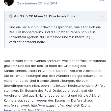
Geschrieben
23. Mai 2014
Am 22.5.2014 um 13:15 schrieb Elima:
Und die hat auch nur davon gesprochen, wie sehr sich die
Resl um Konnersreuth und die Spätberufenen Schule in
Fockenfeld (gehört zur Gemeinde und zur Pfarrei K.)
verdient gemacht hatte.
Das ist wohl ein relevantes Kriterium: was hat der/die Betreffende
gewirkt? Und bei der Resl ist noch die Gründung des
Karmelitinnenklosters in Konnersreuth ein weiterer Aktivposten.
Die extremen Blutungen aus den Wunden sind gut dokumentiert,
manch anderes sind fromme Übertreibungen, die vom
übereifrigen (und nicht eben intellektuell hochstehenden) Umfeld
stammen. Ein Besuch des Resl-Grabs zeigt auch, daß die
Verehrung (viel aus B/NL) ungebrochen ist und für die A&A ist
Konnersreuth schon wegen des Essens im Dorfwirtshaus
empfehlenswert:
http://www.gasthof-s...de/hotel-12.php
bearbeitet
23. Mai 2014
von kam