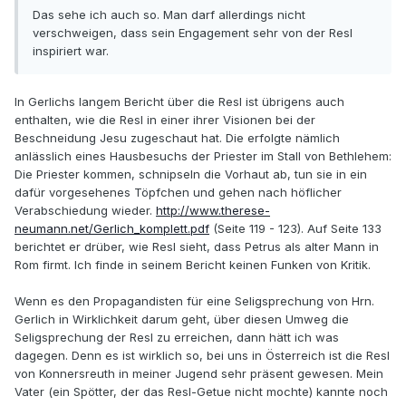
Das sehe ich auch so. Man darf allerdings nicht
verschweigen, dass sein Engagement sehr von der Resl
inspiriert war.
In Gerlichs langem Bericht über die Resl ist übrigens auch
enthalten, wie die Resl in einer ihrer Visionen bei der
Beschneidung Jesu zugeschaut hat. Die erfolgte nämlich
anlässlich eines Hausbesuchs der Priester im Stall von Bethlehem:
Die Priester kommen, schnipseln die Vorhaut ab, tun sie in ein
dafür vorgesehenes Töpfchen und gehen nach höflicher
Verabschiedung wieder.
http://www.therese-
neumann.net/Gerlich_komplett.pdf
(Seite 119 - 123). Auf Seite 133
berichtet er drüber, wie Resl sieht, dass Petrus als alter Mann in
Rom firmt. Ich finde in seinem Bericht keinen Funken von Kritik.
Wenn es den Propagandisten für eine Seligsprechung von Hrn.
Gerlich in Wirklichkeit darum geht, über diesen Umweg die
Seligsprechung der Resl zu erreichen, dann hätt ich was
dagegen. Denn es ist wirklich so, bei uns in Österreich ist die Resl
von Konnersreuth in meiner Jugend sehr präsent gewesen. Mein
Vater (ein Spötter, der das Resl-Getue nicht mochte) kannte noch