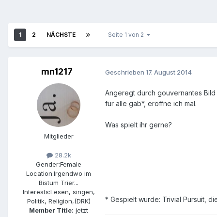
1
2
NÄCHSTE
Seite 1 von 2
mn1217
Geschrieben
17. August 2014
Angeregt durch gouvernantes Bild
für alle gab*, eröffne ich mal.
Was spielt ihr gerne?
Mitglieder
28.2k
Gender:
Female
Location:
Irgendwo im
Bistum Trier...
Interests:
Lesen, singen,
* Gespielt wurde: Trivial Pursuit, d
Politik, Religion,(DRK)
Member Title:
jetzt