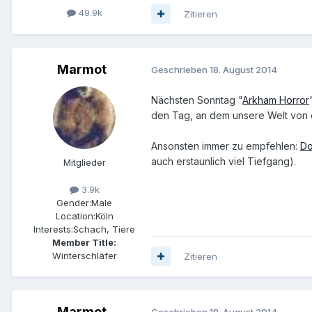
49.9k
Zitieren
Marmot
Geschrieben
18. August 2014
Nächsten Sonntag "
Arkham Horror
den Tag, an dem unsere Welt von d
Ansonsten immer zu empfehlen:
Do
auch erstaunlich viel Tiefgang).
Mitglieder
3.9k
Gender:
Male
Location:
Köln
Interests:
Schach, Tiere
Member Title:
Winterschläfer
Zitieren
Marmot