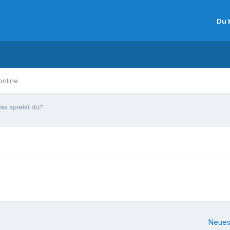
Du 
online
as spielst du?
Neues