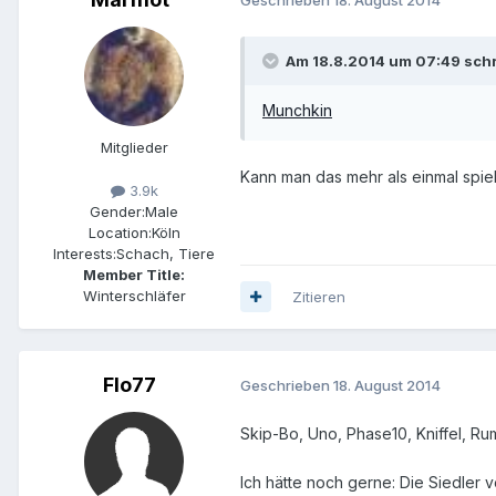
Geschrieben
18. August 2014
Am 18.8.2014 um 07:49 schr
Munchkin
Mitglieder
Kann man das mehr als einmal spiel
3.9k
Gender:
Male
Location:
Köln
Interests:
Schach, Tiere
Member Title:
Winterschläfer
Zitieren
Flo77
Geschrieben
18. August 2014
Skip-Bo, Uno, Phase10, Kniffel, R
Ich hätte noch gerne: Die Siedler