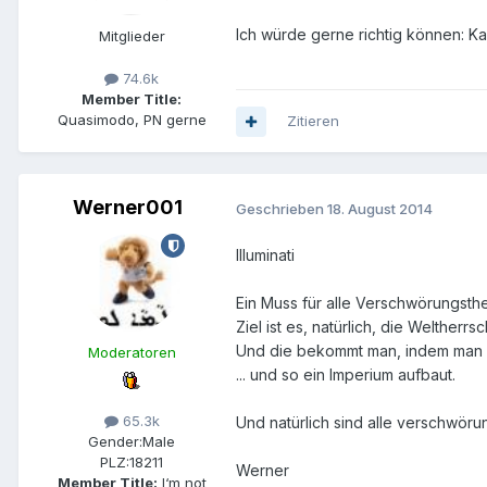
Ich würde gerne richtig können: K
Mitglieder
74.6k
Member Title:
Quasimodo, PN gerne
Zitieren
Werner001
Geschrieben
18. August 2014
Illuminati
Ein Muss für alle Verschwörungsthe
Ziel ist es, natürlich, die Weltherr
Und die bekommt man, indem man mög
Moderatoren
... und so ein Imperium aufbaut.
65.3k
Und natürlich sind alle verschwör
Gender:
Male
PLZ:
18211
Werner
Member Title:
I‘m not