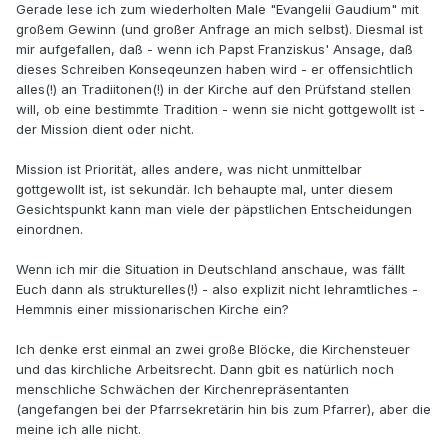
Gerade lese ich zum wiederholten Male "Evangelii Gaudium" mit
großem Gewinn (und großer Anfrage an mich selbst). Diesmal ist
mir aufgefallen, daß - wenn ich Papst Franziskus' Ansage, daß
dieses Schreiben Konseqeunzen haben wird - er offensichtlich
alles(!) an Tradiitonen(!) in der Kirche auf den Prüfstand stellen
will, ob eine bestimmte Tradition - wenn sie nicht gottgewollt ist -
der Mission dient oder nicht.
Mission ist Priorität, alles andere, was nicht unmittelbar
gottgewollt ist, ist sekundär. Ich behaupte mal, unter diesem
Gesichtspunkt kann man viele der päpstlichen Entscheidungen
einordnen.
Wenn ich mir die Situation in Deutschland anschaue, was fällt
Euch dann als strukturelles(!) - also explizit nicht lehramtliches -
Hemmnis einer missionarischen Kirche ein?
Ich denke erst einmal an zwei große Blöcke, die Kirchensteuer
und das kirchliche Arbeitsrecht. Dann gbit es natürlich noch
menschliche Schwächen der Kirchenrepräsentanten
(angefangen bei der Pfarrsekretärin hin bis zum Pfarrer), aber die
meine ich alle nicht.