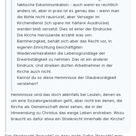
faktische Exkommunikation - auch wenn es rechtlich
anders ist, aber in praxi ist es genau das - wenn man
die Kohle nicht rausrückt, aber Versager im
Kirchendienst (ich spare mir härtere Ausdrücke)
werden bloß versetzt. Dies ist einer der Eindrücke.
Die Kirche hierzulande erzählt was von
Barmherzigkeit, behält sich aber das Recht vor, in
eigenen Einrichtung beschäftgiten
Wiederverheirateten die Lebensgrundlage der
Erwerbstätigkeit zu nehmen. Das ist ein anderer
Eindruck. Und streiken dürfen Arbeitnehmer in der
Kirche auch nicht.
Kannst du so diese Hemmnisse der Glaubwürdigkeit
verstehen?
Hemmnisse sind das doch allenfalls bei Leuten, denen es
um eine Sozialorganisation geht, aber nicht bei denen, die
Kirche als Gemeinschaft derer sehen, die in der
Hinwendung zu Christus das ewige Leben erstreben. Wozu
braucht es dafür etwa ein Streikrecht innerhalb der Kirche?
Das Streikrecht "braucht" es dazu nicht. Dafür "braucht" man