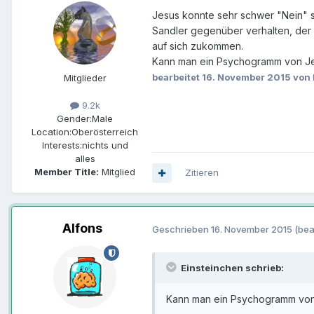
Jesus konnte sehr schwer "Nein" s
Sandler gegenüber verhalten, der i
auf sich zukommen.
Kann man ein Psychogramm von J
bearbeitet
16. November 2015
von 
Mitglieder
9.2k
Gender:
Male
Location:
Oberösterreich
Interests:
nichts und
alles
Member Title:
Mitglied
Zitieren
Alfons
Geschrieben
16. November 2015
(bea
Einsteinchen schrieb:
Kann man ein Psychogramm vo