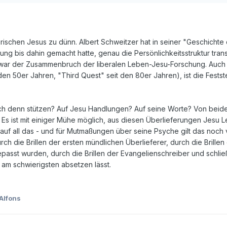
orischen Jesus zu dünn. Albert Schweitzer hat in seiner "Geschic
ung bis dahin gemacht hatte, genau die Persönlichkeitsstruktur tran
s war der Zusammenbruch der liberalen Leben-Jesu-Forschung. Auch 
en 50er Jahren, "Third Quest" seit den 80er Jahren), ist die Fests
ch denn stützen? Auf Jesu Handlungen? Auf seine Worte? Von beide
Es ist mit einiger Mühe möglich, aus diesen Überlieferungen Jesu L
uf all das - und für Mutmaßungen über seine Psyche gilt das noch vie
Durch die Brillen der ersten mündlichen Überlieferer, durch die Bri
passt wurden, durch die Brillen der Evangelienschreiber und schließl
ch am schwierigsten absetzen lässt.
Alfons