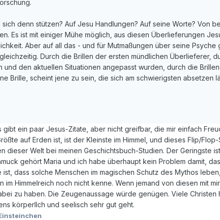
Forschung.
 sich denn stützen? Auf Jesu Handlungen? Auf seine Worte? Von be
. Es ist mit einiger Mühe möglich, aus diesen Überlieferungen Jesu
hkeit. Aber auf all das - und für Mutmaßungen über seine Psyche gilt
gleichzeitig. Durch die Brillen der ersten mündlichen Überlieferer, 
und den aktuellen Situationen angepasst wurden, durch die Brillen
ene Brille, scheint jene zu sein, die sich am schwierigsten absetzen lä
 gibt ein paar Jesus-Zitate, aber nicht greifbar, die mir einfach F
ßte auf Erden ist, ist der Kleinste im Himmel, und dieses Flip/Flop-
n dieser Welt bei meinen Geschichtsbuch-Studien. Der Geringste is
muck gehört Maria und ich habe überhaupt kein Problem damit, dass s
te ist, dass solche Menschen im magischen Schutz des Mythos leben,
n im Himmelreich noch nicht kenne. Wenn jemand von diesen mit mi
bei zu haben. Die Zeugenaussage würde genügen. Viele Christen ha
ens körperllch und seelisch sehr gut geht.
Einsteinchen