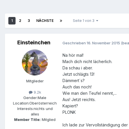
1
2
3
NÄCHSTE
Seite 1 von 3
Einsteinchen
Geschrieben
16. November 2015
(bea
Na hör mal!
Mach dich nicht lächerlich.
Da schau i aber.
Jetzt schlägts 13!
Dämmert´s?
Mitglieder
Auch das noch!
9.2k
Wie man den Teufel nennt,...
Gender:
Male
Aus! Jetzt reichts.
Location:
Oberösterreich
Kapiert?
Interests:
nichts und
PLONK
alles
Member Title:
Mitglied
Ich lade zur Vervollständigung der 