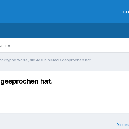
Du 
online
pokryphe Worte, die Jesus niemals gesprochen hat.
 gesprochen hat.
Neues