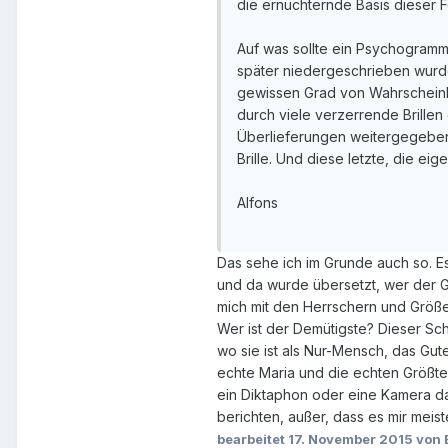
die ernüchternde Basis dieser 
Auf was sollte ein Psychogramm
später niedergeschrieben wurden
gewissen Grad von Wahrscheinlic
durch viele verzerrende Brillen 
Überlieferungen weitergegeben 
Brille. Und diese letzte, die eig
Alfons
Das sehe ich im Grunde auch so. Es
und da wurde übersetzt, wer der Grö
mich mit den Herrschern und Größe
Wer ist der Demütigste? Dieser Sch
wo sie ist als Nur-Mensch, das Gu
echte Maria und die echten Größte
ein Diktaphon oder eine Kamera da
berichten, außer, dass es mir meist
bearbeitet
17. November 2015
von 