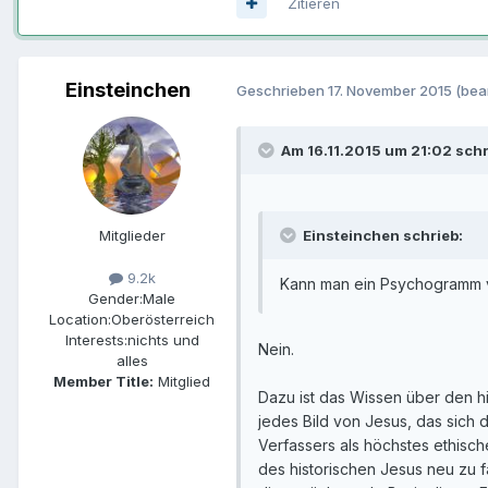
Zitieren
Einsteinchen
Geschrieben
17. November 2015
(bea
Am 16.11.2015 um 21:02 schr
Mitglieder
Einsteinchen schrieb:
9.2k
Kann man ein Psychogramm 
Gender:
Male
Location:
Oberösterreich
Interests:
nichts und
Nein.
alles
Member Title:
Mitglied
Dazu ist das Wissen über den h
jedes Bild von Jesus, das sich 
Verfassers als höchstes ethisc
des historischen Jesus neu zu f