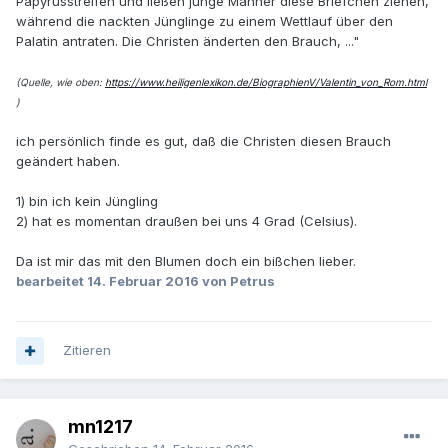
Papyrusstreifen und ließen junge Männer diese Briefchen ziehen,
während die nackten Jünglinge zu einem Wettlauf über den
Palatin antraten. Die Christen änderten den Brauch, ..."
(Quelle, wie oben:
https://www.heiligenlexikon.de/BiographienV/Valentin_von_Rom.html
)
ich persönlich finde es gut, daß die Christen diesen Brauch
geändert haben.
1) bin ich kein Jüngling
2) hat es momentan draußen bei uns 4 Grad (Celsius).
Da ist mir das mit den Blumen doch ein bißchen lieber.
bearbeitet
14. Februar 2016
von Petrus
Zitieren
mn1217