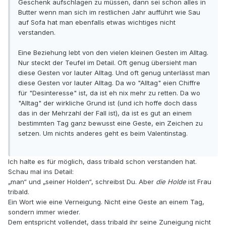
Geschenk aufschlagen zu müssen, dann sei schon alles in
Butter wenn man sich im restlichen Jahr aufführt wie Sau
auf Sofa hat man ebenfalls etwas wichtiges nicht
verstanden.
Eine Beziehung lebt von den vielen kleinen Gesten im Alltag.
Nur steckt der Teufel im Detail. Oft genug übersieht man
diese Gesten vor lauter Alltag. Und oft genug unterlässt man
diese Gesten vor lauter Alltag. Da wo "Alltag" eien Chiffre
für "Desinteresse" ist, da ist eh nix mehr zu retten. Da wo
"Alltag" der wirkliche Grund ist (und ich hoffe doch dass
das in der Mehrzahl der Fall ist), da ist es gut an einem
bestimmten Tag ganz bewusst eine Geste, ein Zeichen zu
setzen. Um nichts anderes geht es beim Valentinstag.
Ich halte es für möglich, dass tribald schon verstanden hat.
Schau mal ins Detail:
„man“ und „seiner Holden“, schreibst Du. Aber
die Holde
ist Frau
tribald.
Ein Wort wie eine Verneigung. Nicht eine Geste an einem Tag,
sondern immer wieder.
Dem entspricht vollendet, dass tribald ihr seine Zuneigung nicht