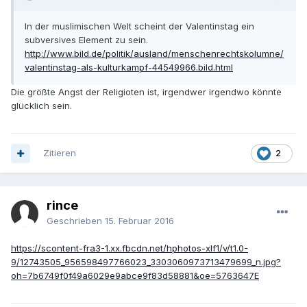
In der muslimischen Welt scheint der Valentinstag ein
subversives Element zu sein.
http://www.bild.de/politik/ausland/menschenrechtskolumne/
valentinstag-als-kulturkampf-44549966.bild.html
Die größte Angst der Religioten ist, irgendwer irgendwo könnte
glücklich sein.
Zitieren
2
rince
Geschrieben
15. Februar 2016
https://scontent-fra3-1.xx.fbcdn.net/hphotos-xlf1/v/t1.0-
9/12743505_956598497766023_3303060973713479699_n.jpg?
oh=7b6749f0f49a6029e9abce9f83d58881&oe=5763647E