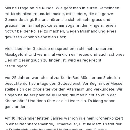
Mal ne Frage an die Runde. Wie geht man in euren Gemeinden
mit Kirchenliedern um. Ich meine, mit Liedern, die die ganze
Gemeinde singt. Bei uns hören sie sich oft sehr grass und
grausam an. Einmal juckte es mir sogar in den Fingern, einen
Notruf bei der Polizei zu machen, wegen Misshandlung eines
gewissen Johann Sebastian Bach.
Viele Lieder im Gotteslob entsprechen nicht mehr unserem
Musikgefühl. Und wenn mal wirklich ein neues und auch schönes
Lied im Gesangbuch zu finden ist, wird es regelrecht
"zersungen".
Vor 25 Jahren war ich mal zur Kur in Bad Münster am Stein. Ich
besuchte dort sonntags den Gottesdienst. Vor Beginn der Messe
stellte sich der Chorleiter vor den Altarraum und verkündete: Wir
singen heute ein paar neue Lieder, die man nicht so ot in der
Kirche hört." Und dann übte er die Lieder ein. Es klang schon
ganz anders.
Am 10. November letzten Jahres war ich in einem Kirchenkonzert
in einer Nachbargemeinde, Ormersviller, Bistum Metz. Es trat der
in Frankreich sehr bekannte Liedermacher Jean Claude