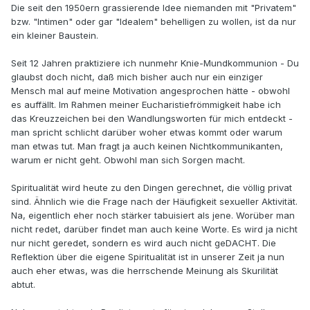
Die seit den 1950ern grassierende Idee niemanden mit "Privatem"
bzw. "Intimen" oder gar "Idealem" behelligen zu wollen, ist da nur
ein kleiner Baustein.
Seit 12 Jahren praktiziere ich nunmehr Knie-Mundkommunion - Du
glaubst doch nicht, daß mich bisher auch nur ein einziger
Mensch mal auf meine Motivation angesprochen hätte - obwohl
es auffällt. Im Rahmen meiner Eucharistiefrömmigkeit habe ich
das Kreuzzeichen bei den Wandlungsworten für mich entdeckt -
man spricht schlicht darüber woher etwas kommt oder warum
man etwas tut. Man fragt ja auch keinen Nichtkommunikanten,
warum er nicht geht. Obwohl man sich Sorgen macht.
Spiritualität wird heute zu den Dingen gerechnet, die völlig privat
sind. Ähnlich wie die Frage nach der Häufigkeit sexueller Aktivität.
Na, eigentlich eher noch stärker tabuisiert als jene. Worüber man
nicht redet, darüber findet man auch keine Worte. Es wird ja nicht
nur nicht geredet, sondern es wird auch nicht geDACHT. Die
Reflektion über die eigene Spiritualität ist in unserer Zeit ja nun
auch eher etwas, was die herrschende Meinung als Skurilität
abtut.