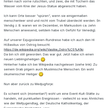
hinten nach vorne rutschten, und zwei, die mit Tüchern das
Wasser vom Knie der Jesus-Statue abgewischt haben.
Ich kann Orte besser "spüren", wenn sie einigermaßen
menschenleer sind und nicht vom Trubel überdeckt werden. (In
Vendig z. B. waren wir im Dezember, im Markusdom ca. zehn
Menschen anwesend, seitdem habe ich Gefühl für Venedig).
Auf unserer Exjugoslawien-Rundreise habe ich auch den Hl
Hl.Basilius von Ostrog besucht.
https://de.wikipedia.org/wiki/Vasilije_Ostro%C5%A1ki
Da bin ich still geworden. Das war gut. Jetzt habe ich einen
neuen Lieblingsheiligen
Hinterher habe ich bei Wikipedia nachgelesen (siehe link): Zu
seinem Grab pilgern auch Muslimische Menschen. Ein wohl
ökumenischer Heiliger
Nun aber zurück zu Medjugforje:
Es scheint sich (momentan?) wohl um eine Event-Kult-Stätte zu
handeln, mit punktuellen Ereignissen - vielleicht so was Ähnliches
wie der Weltjugendtag, der Deutsche Katholikentag, der