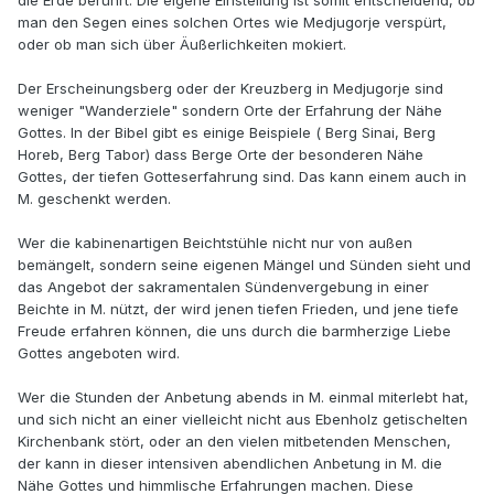
die Erde berührt. Die eigene Einstellung ist somit entscheidend, ob
man den Segen eines solchen Ortes wie Medjugorje verspürt,
oder ob man sich über Äußerlichkeiten mokiert.
Der Erscheinungsberg oder der Kreuzberg in Medjugorje sind
weniger "Wanderziele" sondern Orte der Erfahrung der Nähe
Gottes. In der Bibel gibt es einige Beispiele ( Berg Sinai, Berg
Horeb, Berg Tabor) dass Berge Orte der besonderen Nähe
Gottes, der tiefen Gotteserfahrung sind. Das kann einem auch in
M. geschenkt werden.
Wer die kabinenartigen Beichtstühle nicht nur von außen
bemängelt, sondern seine eigenen Mängel und Sünden sieht und
das Angebot der sakramentalen Sündenvergebung in einer
Beichte in M. nützt, der wird jenen tiefen Frieden, und jene tiefe
Freude erfahren können, die uns durch die barmherzige Liebe
Gottes angeboten wird.
Wer die Stunden der Anbetung abends in M. einmal miterlebt hat,
und sich nicht an einer vielleicht nicht aus Ebenholz getischelten
Kirchenbank stört, oder an den vielen mitbetenden Menschen,
der kann in dieser intensiven abendlichen Anbetung in M. die
Nähe Gottes und himmlische Erfahrungen machen. Diese