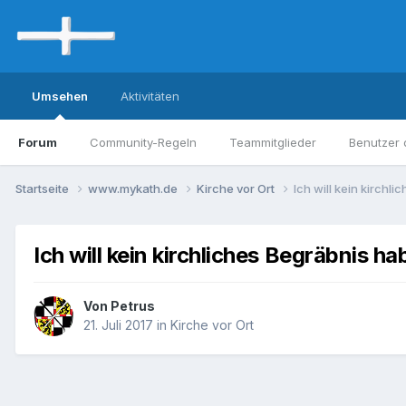
Umsehen
Aktivitäten
Forum
Community-Regeln
Teammitglieder
Benutzer 
Startseite
www.mykath.de
Kirche vor Ort
Ich will kein kirchl
Ich will kein kirchliches Begräbnis h
Von Petrus
21. Juli 2017
in
Kirche vor Ort