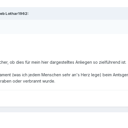
ieb Lothar1962:
cher, ob dies für mein hier dargestelltes Anliegen so zielführend ist.
stament (was ich jedem Menschen sehr an's Herz lege) beim Amtsgeri
graben oder verbrannt wurde.