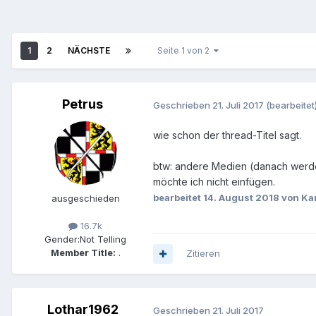
1
2
NÄCHSTE
Seite 1 von 2
Petrus
Geschrieben
21. Juli 2017
(bearbeitet
wie schon der thread-Titel sagt.
btw: andere Medien (danach werde
möchte ich nicht einfügen.
bearbeitet
14. August 2018
von Ka
ausgeschieden
16.7k
Gender:
Not Telling
Member Title:
.
Zitieren
Lothar1962
Geschrieben
21. Juli 2017