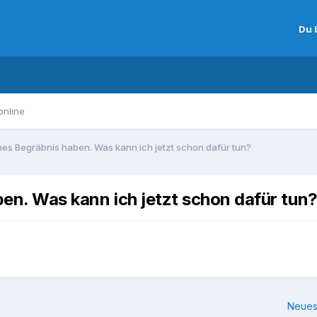
Du 
online
iches Begräbnis haben. Was kann ich jetzt schon dafür tun?
aben. Was kann ich jetzt schon dafür tun
Neues