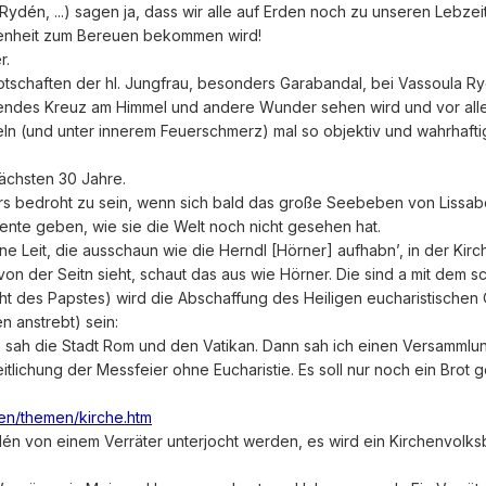
ydén, ...) sagen ja, dass wir alle auf Erden noch zu unseren Lebz
enheit zum Bereuen bekommen wird!
r.
schaften der hl. Jungfrau, besonders Garabandal, bei Vassoula Ryd
endes Kreuz am Himmel und andere Wunder sehen wird und vor allem
ln (und unter innerem Feuerschmerz) mal so objektiv und wahrhafti
nächsten 30 Jahre.
rs bedroht zu sein, wenn sich bald das große Seebeben von Lissabo
te geben, wie sie die Welt noch nicht gesehen hat.
e Leit, die ausschaun wie die Herndl [Hörner] aufhabn’, in der Kirch
n der Seitn sieht, schaut das aus wie Hörner. Die sind a mit dem s
t des Papstes) wird die Abschaffung des Heiligen eucharistischen Op
n anstrebt) sein:
Ich sah die Stadt Rom und den Vatikan. Dann sah ich einen Versammlun
eitlichung der Messfeier ohne Eucharistie. Es soll nur noch ein Br
ten/themen/kirche.htm
Rydén von einem Verräter unterjocht werden, es wird ein Kirchenvol