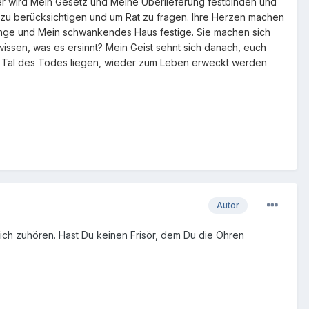
ter wird Mein Gesetz und Meine Überlieferung festbinden und
h zu berücksichtigen und um Rat zu fragen. Ihre Herzen machen
ringe und Mein schwankendes Haus festige. Sie machen sich
issen, was es ersinnt? Mein Geist sehnt sich danach, euch
im Tal des Todes liegen, wieder zum Leben erweckt werden
Autor
tlich zuhören. Hast Du keinen Frisör, dem Du die Ohren