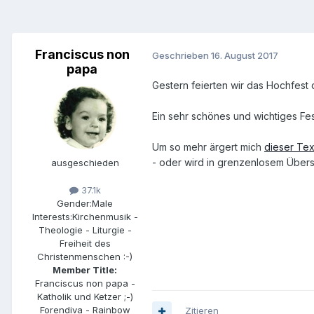
Franciscus non
Geschrieben
16. August 2017
papa
Gestern feierten wir das Hochfest
Ein sehr schönes und wichtiges Fes
Um so mehr ärgert mich
dieser Tex
- oder wird in grenzenlosem Übersc
ausgeschieden
37.1k
Gender:
Male
Interests:
Kirchenmusik -
Theologie - Liturgie -
Freiheit des
Christenmenschen :-)
Member Title:
Franciscus non papa -
Katholik und Ketzer ;-)
Forendiva - Rainbow
Zitieren