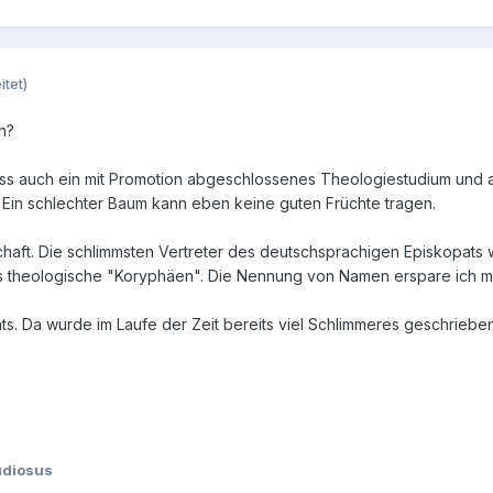
itet)
en?
dass auch ein mit Promotion abgeschlossenes Theologiestudium und
. Ein schlechter Baum kann eben keine guten Früchte tragen.
lschaft. Die schlimmsten Vertreter des deutschsprachigen Episkopats
s theologische "Koryphäen". Die Nennung von Namen erspare ich mi
hts. Da wurde im Laufe der Zeit bereits viel Schlimmeres geschrieben
udiosus