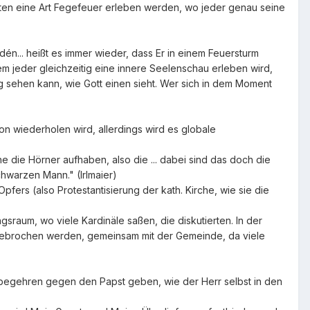
eiten eine Art Fegefeuer erleben werden, wo jeder genau seine
én... heißt es immer wieder, dass Er in einem Feuersturm
 jeder gleichzeitig eine innere Seelenschau erleben wird,
g sehen kann, wie Gott einen sieht. Wer sich in dem Moment
n wiederholen wird, allerdings wird es globale
e die Hörner aufhaben, also die ... dabei sind das doch die
chwarzen Mann." (Irlmaier)
fers (also Protestantisierung der kath. Kirche, wie sie die
gsraum, wo viele Kardinäle saßen, die diskutierten. In der
ot gebrochen werden, gemeinsam mit der Gemeinde, da viele
ksbegehren gegen den Papst geben, wie der Herr selbst in den