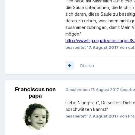
"Ich habe mit Missfallen auf dies
die Säule unterjochen, die Mich im
sich daran, diese Säule zu beseit
daran zu erben, was ihnen nicht ge
zusammenzubringen, damit Mein Vol
mögen."
http://www.tlig.org/de/messages/8
bearbeitet
17. August 2017
von cat
Zitieren
Franciscus non
Geschrieben
17. August 2017
(bearbei
papa
Liebe "Jungfrau", Du solltest Dich
abschwätzen kannst?
bearbeitet
17. August 2017
von Fra