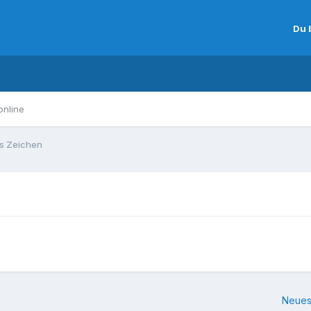
Du 
online
es Zeichen
Neues