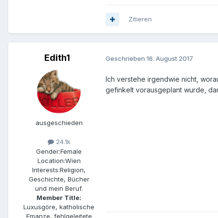
Zitieren
Edith1
Geschrieben
16. August 2017
Ich verstehe irgendwie nicht, wora
gefinkelt vorausgeplant wurde, da
ausgeschieden
24.1k
Gender:
Female
Location:
Wien
Interests:
Religion,
Geschichte, Bücher
und mein Beruf.
Member Title:
Luxusgöre, katholische
Emanze, fehlgeleitete