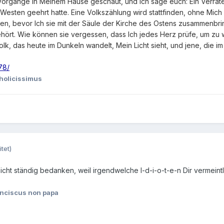
e Vorgänge in Meinem Hause geschaut, und Ich sage euch: Ein Verrä
 Westen geehrt hatte. Eine Volkszählung wird stattfinden, ohne Mic
igen, bevor Ich sie mit der Säule der Kirche des Ostens zusammenb
hört. Wie können sie vergessen, dass Ich jedes Herz prüfe, um zu w
k, das heute im Dunkeln wandelt, Mein Licht sieht, und jene, die 
78/
holicissimus
tet)
 nicht ständig bedanken, weil irgendwelche I-d-i-o-t-e-n Dir vermein
nciscus non papa