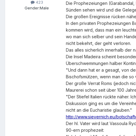
423
Die Prophezeiungen (Garabandal, R
Gender:
Male
Sünden sehen wird und die Geleg
Die großen Ereignisse rücken nähe
In den privaten Prophezeiungen Bot
kommen wird, dass man ein leucht
wo man sich selber und sein Hande
nicht bekehrt, der geht verloren.
Das alles sicherlich innerhalb der 
Die Insel Madeira scheint besonde
Überschwemmungen halber Kontinen
"Und dann hat er a gesagt, von den
Bischofsmützen, wenn man die so vo
Der große Verrat Roms (jedoch nich
Maurerei schon seit über 100 Jahre
"Der Stiefel Italien rückte näher. 
Diskussion ging es um die Vereinh
nicht an die Eucharistie glauben."
http://www.sievernich.eu/botschaf
Der hl. Vater wird laut Vassoula 
90-ern prophezeit: