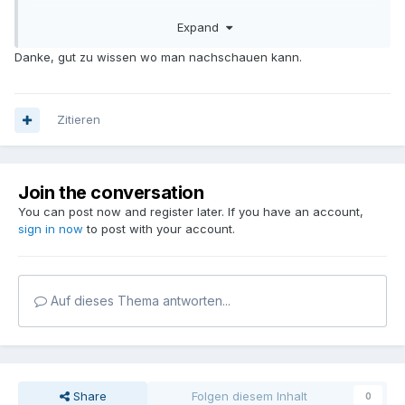
Expand
Dominus noster Jesus Christus te absolvat: et ego
auctoritate ipsius te absolvo ab omni vinculo
Danke, gut zu wissen wo man nachschauen kann.
excommunicationis, (suspensionis*), et interdicti, in quantum
possum, et tu indiges. Deinde ego te absolvo a peccatis tuis,
in nomine Patris, et Filii, + et Spiritus Sancti. Amen.
Zitieren
*Ist der Pönitent Laie unterbleibt die Erwähnung der
Suspension.
Join the conversation
Zur zweiten Frage: Der schematische Ablauf der Beichte
You can post now and register later. If you have an account,
findet sich ebenfalls im bereits erwähnten Rituale Romanum
sign in now
to post with your account.
in seinen Ausgaben bis einschließlich 1962. Inwiefern dieser
von der neuen Form abweicht kann ich schlecht beurteilen.
Auf dieses Thema antworten...
Saluti cordiali,
Studiosus.
Share
Folgen diesem Inhalt
0