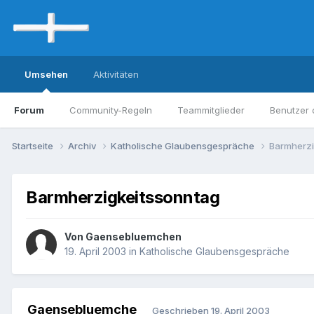
Umsehen
Aktivitäten
Forum
Community-Regeln
Teammitglieder
Benutzer 
Startseite
Archiv
Katholische Glaubensgespräche
Barmherzi
Barmherzigkeitssonntag
Von Gaensebluemchen
19. April 2003
in
Katholische Glaubensgespräche
Gaensebluemche
Geschrieben
19. April 2003