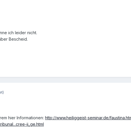
e ich leider nicht.
über Bescheid.
et)
erem hier Informationen:
http://www.heiliggeist-seminar.de/faustina.ht
ibunal...cree-ii_ge.html