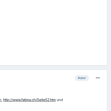
Autor
m
,
http://www.fatima.ch/Seite52.htm
und