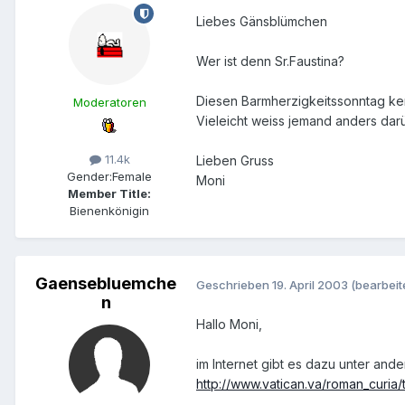
Liebes Gänsblümchen
Wer ist denn Sr.Faustina?
Diesen Barmherzigkeitssonntag kenn
Moderatoren
Vieleicht weiss jemand anders dar
11.4k
Lieben Gruss
Gender:
Female
Moni
Member Title:
Bienenkönigin
Gaensebluemche
Geschrieben
19. April 2003
(bearbeit
n
Hallo Moni,
im Internet gibt es dazu unter and
http://www.vatican.va/roman_curia/tr