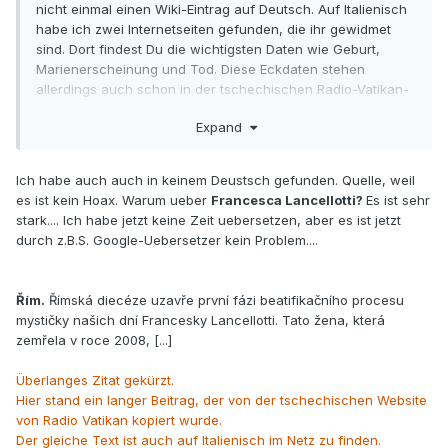
nicht einmal einen Wiki-Eintrag auf Deutsch. Auf Italienisch
habe ich zwei Internetseiten gefunden, die ihr gewidmet
sind. Dort findest Du die wichtigsten Daten wie Geburt,
Marienerscheinung und Tod. Diese Eckdaten stehen
allerdings auch schon in der tschechischen Radio-Vatikan-
Pressenotiz, die Du verlinkt hast.
Expand
Die Texte auf den beiden Websites (
francescalancellotti
und
lancellottifrancesca
, sehr witzig...) kannst du mit einem
Ich habe auch auch in keinem Deustsch gefunden. Quelle, weil
Übersetzungsprogramm übertragen, ich empfehle dazu
es ist kein Hoax. Warum ueber
Francesca Lancellotti?
Es ist sehr
DeepL
.
stark.... Ich habe jetzt keine Zeit uebersetzen, aber es ist jetzt
durch z.B.S. Google-Uebersetzer kein Problem....
Alfons
Řím.
Římská diecéze uzavře první fázi beatifikačního procesu
mystičky našich dní Francesky Lancellotti. Tato žena, která
zemřela v roce 2008, [...]
Überlanges Zitat gekürzt.
Hier stand ein langer Beitrag, der von der tschechischen Website
von Radio Vatikan kopiert wurde.
Der gleiche Text ist auch auf Italienisch im Netz zu finden.