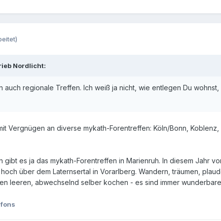
eitet)
ieb Nordlicht:
ren auch regionale Treffen. Ich weiß ja nicht, wie entlegen Du wohns
 mit Vergnügen an diverse mykath-Forentreffen: Köln/Bonn, Koblenz,
n gibt es ja das mykath-Forentreffen in Marienruh. In diesem Jahr vo
) hoch über dem Laternsertal in Vorarlberg. Wandern, träumen, plau
n leeren, abwechselnd selber kochen - es sind immer wunderbare T
lfons