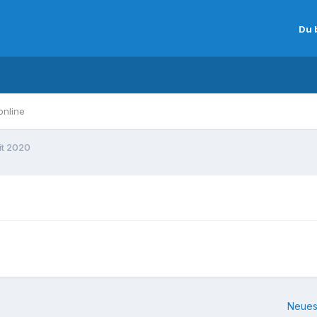
Du 
online
it 2020
Neues