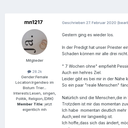
mn1217
Geschrieben
27. Februar 2020
(bearb
Gestern ging es wieder los.
In der Predigt hat unser Priester
Schaden können mir alle drei nicht..
Mitglieder
" 7 Wochen ohne" empfiehlt Pessi
28.2k
Auch ein hehres Ziel.
Gender:
Female
Leider gibt es bei mir in der Nähe
Location:
Irgendwo im
So ein paar "reale Menschen" fände
Bistum Trier...
Interests:
Lesen, singen,
Natürlich sind die Menschen,die in
Politik, Religion,(DRK)
Trotzdem ist mir das momentan zu
Member Title:
jetzt
eigentlich mh
Ich habe momentan deutlich mehr vi
Auch,weil mir langweilig ist.
Ich hoffe,dass sich das ändert, m