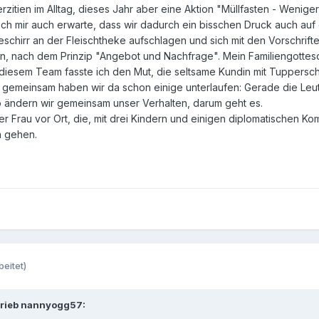
rzitien im Alltag, dieses Jahr aber eine Aktion "Müllfasten - Wenige
ich mir auch erwarte, dass wir dadurch ein bisschen Druck auch au
chirr an der Fleischtheke aufschlagen und sich mit den Vorschrifte
, nach dem Prinzip "Angebot und Nachfrage". Mein Familiengottesdie
 diesem Team fasste ich den Mut, die seltsame Kundin mit Tuppersch
 gemeinsam haben wir da schon einige unterlaufen: Gerade die Leut
 ändern wir gemeinsam unser Verhalten, darum geht es.
er Frau vor Ort, die, mit drei Kindern und einigen diplomatischen 
n gehen.
beitet)
rieb nannyogg57: