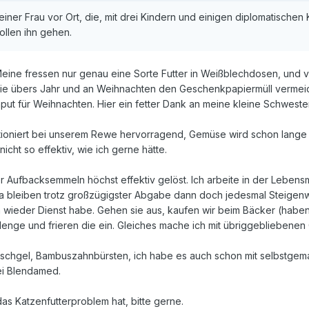
einer Frau vor Ort, die, mit drei Kindern und einigen diplomatisch
ollen ihn gehen.
Meine fressen nur genau eine Sorte Futter in Weißblechdosen, und 
 übers Jahr und an Weihnachten den Geschenkpapiermüll vermeide
ut für Weihnachten. Hier ein fetter Dank an meine kleine Schwester
ioniert bei unserem Rewe hervorragend, Gemüse wird schon lange n
icht so effektiv, wie ich gerne hätte.
ufbacksemmeln höchst effektiv gelöst. Ich arbeite in der Lebensmit
Da bleiben trotz großzügigster Abgabe dann doch jedesmal Steigenwe
ch wieder Dienst habe. Gehen sie aus, kaufen wir beim Bäcker (haben
nge und frieren die ein. Gleiches mache ich mit übriggebliebenen
uschgel, Bambuszahnbürsten, ich habe es auch schon mit selbstgem
ei Blendamed.
das Katzenfutterproblem hat, bitte gerne.