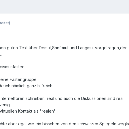
eitet)
 einen guten Text über Demut,Sanftmut und Langmut vorgetragen,de
.
mismusfasten.
 keine Fastengruppe.
 ich nämlich ganz hilfreich.
 Internetforen schreiben real und auch die Diskussionen sind real.
wenig.
rtuellen Kontakt als "realen".
öchte aber egal wie ein bisschen von den schwarzen Spiegeln wegko