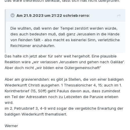
Das wäre theoretisch denkbar, lässt sich halt nicht überprüfen.
Am 21.9.2023 um 21:22 schrieb rorro:
Die wußten, daß wenn der Tempel zerstört werden würde,
dies auch bedeuten muß, daß ganz Jerusalem in die Hände
von Feinden fällt - also macht es keinerlei Sinn, verletztliche
Reichtümer anzuhäufen.
Das halte ich jetzt aber für sehr weit hergeholt. Eine plausible
Reaktion wäre „wir verlassen Jerusalem und gehen nach Galiläa“.
Aber doch nicht „wir bilden eine Gütergemeinschaft“
Aber am gravierendsten: es gibt ja Stellen, die von einer baldigen
Wiederkunft Christi ausgehen. 1 Thessalonicher 4, 15; auch im 1.
Korintherbrief (15, 50ff) geht Paulus davon aus, dass zumindest
ein Teil der Adressaten noch zu Lebzeiten die Parusie erleben
wird.
im 2. Petrusbrief 3, 4-9 wird sogar die vergebliche Erwartung der
baldigen Wiederkunft thematisiert.
Werner