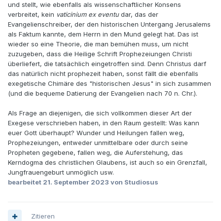
und stellt, wie ebenfalls als wissenschaftlicher Konsens
verbreitet, kein
vaticinium ex eventu
dar, das der
Evangelienschreiber, der den historischen Untergang Jerusalems
als Faktum kannte, dem Herrn in den Mund gelegt hat. Das ist
wieder so eine Theorie, die man bemühen muss, um nicht
zuzugeben, dass die Heilige Schrift Prophezeiungen Christi
überliefert, die tatsächlich eingetroffen sind. Denn Christus darf
das natürlich nicht prophezeit haben, sonst fällt die ebenfalls
exegetische Chimäre des "historischen Jesus" in sich zusammen
(und die bequeme Datierung der Evangelien nach 70 n. Chr.).
Als Frage an diejenigen, die sich vollkommen dieser Art der
Exegese verschrieben haben, in den Raum gestellt: Was kann
euer Gott überhaupt? Wunder und Heilungen fallen weg,
Prophezeiungen, entweder unmittelbare oder durch seine
Propheten gegebene, fallen weg, die Auferstehung, das
Kerndogma des christlichen Glaubens, ist auch so ein Grenzfall,
Jungfrauengeburt unmöglich usw.
bearbeitet
21. September 2023
von Studiosus
Zitieren