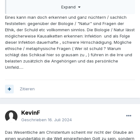
die Uhr versorgt werden und schreit bei jeder Gelegenheit.
Expand
Was hat diese Familie denn verbrochen? Das sind richtig
freundliche und zuvorkommende Menschen: Nett,
Eines kann man doch erkennen und ganz nüchtern / sachlich
hilfsbereit…
feststellen: gegenüber der Biologie / "Natur" sind Fragen der
Haben sie so ein Schicksal verdient?
Ethik, der Schuld etc vollkommen sinnlos. Die Biologie / Natur lässt
möglicherweise Kausalketten erkennen: Infektion und als Folge
dieser Infektion dauerhafte , schwere Hirnschädigung. Mögliche
ethische / metaphysische Fragen ( Wer ist schuld ? Warum
schlägt das Schiksal hier so grausam zu , ) führen in die Irre und
belasten zusätzlich die Angehörigen und das persönliche
Umfeld.....
Zitieren
KevinF
Geschrieben
16. Juli 2024
Das Wesentliche am Christentum scheint mir nicht der Glaube an
einen wundertätig in die Welt eingreifenden Gott zu sein, sondern