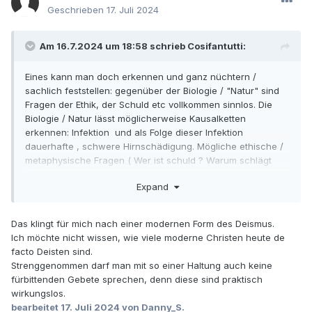
Geschrieben
17. Juli 2024
Am 16.7.2024 um 18:58 schrieb Cosifantutti:
Eines kann man doch erkennen und ganz nüchtern /
sachlich feststellen: gegenüber der Biologie / "Natur" sind
Fragen der Ethik, der Schuld etc vollkommen sinnlos. Die
Biologie / Natur lässt möglicherweise Kausalketten
erkennen: Infektion und als Folge dieser Infektion
dauerhafte , schwere Hirnschädigung. Mögliche ethische /
metaphysische Fragen ( Wer ist schuld ? Warum schlägt
das Schiksal hier so grausam zu , ) führen in die Irre und
Expand
belasten zusätzlich die Angehörigen und das persönliche
Umfeld.....
Das klingt für mich nach einer modernen Form des Deismus.
Ich möchte nicht wissen, wie viele moderne Christen heute de
facto Deisten sind.
Strenggenommen darf man mit so einer Haltung auch keine
fürbittenden Gebete sprechen, denn diese sind praktisch
wirkungslos.
bearbeitet
17. Juli 2024
von Danny_S.