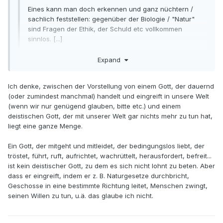
Eines kann man doch erkennen und ganz nüchtern /
sachlich feststellen: gegenüber der Biologie / "Natur"
sind Fragen der Ethik, der Schuld etc vollkommen
sinnlos. [...]
Das klingt für mich nach einer modernen Form des Deismus.
Expand
Ich denke, zwischen der Vorstellung von einem Gott, der dauernd
(oder zumindest manchmal) handelt und eingreift in unsere Welt
(wenn wir nur genügend glauben, bitte etc.) und einem
deistischen Gott, der mit unserer Welt gar nichts mehr zu tun hat,
liegt eine ganze Menge.
Ein Gott, der mitgeht und mitleidet, der bedingungslos liebt, der
tröstet, führt, ruft, aufrichtet, wachrüttelt, herausfordert, befreit...
ist kein deistischer Gott, zu dem es sich nicht lohnt zu beten. Aber
dass er eingreift, indem er z. B. Naturgesetze durchbricht,
Geschosse in eine bestimmte Richtung leitet, Menschen zwingt,
seinen Willen zu tun, u.ä. das glaube ich nicht.