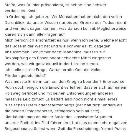
SteRo, was Du hier präsentierst, ist schon eine schwer
verdauliche Kost.
In Ordnung, ich gebe zu: Wir Menschen haben nicht den vollen
Durchblick, da unser Wissen nur bis zur Grenze des Todes reicht
und wir nicht sagen können, was danach kommt. Möglicherweise
klären sich dann alle Fragen auf.
Mich persönlich erschüttert es nur, wenn ich sehe, welche Macht
das Böse in der Welt hat und wie schwer es ist, dagegen
anzukommen. Schlimmer noch: Manchmal müssen zur
Bekämpfung des Bösen sogar schlechte Mittel eingesetzt
werden, wie wir ganz aktuell in der Ukraine sehen.
Ich stelle mir die Frage: Warum erhört Gott die vielen
Friedensgebete nicht?
Was müsste Er denn tun, um den Krieg zu beenden? Er bräuchte
Putin doch lediglich die Einsicht verleihen, dass er sich auf einem
Holzweg befindet und mit seinen Entscheidungen anderen
massives Leid zufügt! Es bedarf also noch nicht einmal eines
russischen Elsers oder Stauffenbergs (der natürlich, anders als
die beiden Erstgenannten, erfolgreich sein müsste).
Klar könnte man an dieser Stelle das klassische Argument
unserer Freiheit ins Feld führen, nur hat dies einen sehr negativen
Beigeschmack: Selbst wenn Gott die Entscheidungsfreiheit Putins