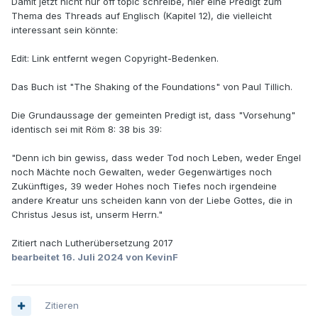
Damit jetzt nicht nur off topic schreibe, hier eine Predigt zum
Thema des Threads auf Englisch (Kapitel 12), die vielleicht
interessant sein könnte:
Edit: Link entfernt wegen Copyright-Bedenken.
Das Buch ist "The Shaking of the Foundations" von Paul Tillich.
Die Grundaussage der gemeinten Predigt ist, dass "Vorsehung"
identisch sei mit Röm 8: 38 bis 39:
"Denn ich bin gewiss, dass weder Tod noch Leben, weder Engel
noch Mächte noch Gewalten, weder Gegenwärtiges noch
Zukünftiges, 39 weder Hohes noch Tiefes noch irgendeine
andere Kreatur uns scheiden kann von der Liebe Gottes, die in
Christus Jesus ist, unserm Herrn."
Zitiert nach Lutherübersetzung 2017
bearbeitet
16. Juli 2024
von KevinF
Zitieren