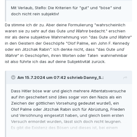
Mit Verlaub, SteRo: Die Kriterien für "gut" und "böse" sind
doch nicht rein subjektiv!
Da stimme ich dir zu. Aber deine Formulierung "wahrscheinlich
waren sie zu sehr auf das Gute
und Wahre
bedacht." erschien
mir als deine subjektive Wahrnehmung von "das Gute
und Wahre
"
in den Geistern der Geschöpfe "Olof Palme, ein John F. Kennedy
oder ein Jitzchak Rabin". Ich denke nicht, dass "das Gute
und
Wahre
" in Geschöpfen, ihren Worten oder Taten wahrnehmbar
ist also führte ich das auf deine Subjektivität zurück.
Am 15.7.2024 um 07:42 schrieb Danny_S.:
Dass Hitler böse war und gleich mehrere Attentatsversuche
auf ihn gescheitert sind (dies sogar von den Nazis als ein
Zeichen der göttlichen Vorsehung gedeutet wurde!), ein
Olof Palme oder Jitzchak Rabin sich für Abrüstung, Frieden
und Versöhnung eingesetzt haben, und gleich beim ersten
Versuch ermordet wurden, lässt sich doch nicht leugnen.
Es gibt die Existenz des Bösen und dieses ist, bei einem
nüchternen Blick auf die Realität, ziemlich erfolgreich,