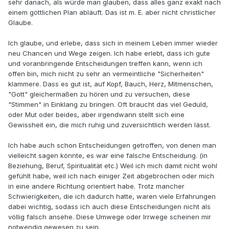
sehr danach, als würde man glauben, dass alles ganz exakt nach
einem göttlichen Plan abläuft. Das ist m. E. aber nicht christlicher
Glaube.
Ich glaube, und erlebe, dass sich in meinem Leben immer wieder
neu Chancen und Wege zeigen. Ich habe erlebt, dass ich gute
und voranbringende Entscheidungen treffen kann, wenn ich
offen bin, mich nicht zu sehr an vermeintliche "Sicherheiten"
klammere. Dass es gut ist, auf Kopf, Bauch, Herz, Mitmenschen,
"Gott" gleichermaßen zu hören und zu versuchen, diese
"Stimmen" in Einklang zu bringen. Oft braucht das viel Geduld,
oder Mut oder beides, aber irgendwann stellt sich eine
Gewissheit ein, die mich ruhig und zuversichtlich werden lässt.
Ich habe auch schon Entscheidungen getroffen, von denen man
vielleicht sagen könnte, es war eine falsche Entscheidung. (in
Beziehung, Beruf, Spiritualität etc.) Weil ich mich damit nicht wohl
gefühlt habe, weil ich nach einiger Zeit abgebrochen oder mich
in eine andere Richtung orientiert habe. Trotz mancher
Schwierigkeiten, die ich dadurch hatte, waren viele Erfahrungen
dabei wichtig, sodass ich auch diese Entscheidungen nicht als
völlig falsch ansehe. Diese Umwege oder Irrwege scheinen mir
notwendig gewesen zu sein.