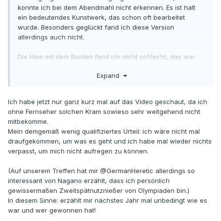
konnte ich bei dem Abendmahl nicht erkennen. Es ist halt
ein bedeutendes Kunstwerk, das schon oft bearbeitet
wurde. Besonders geglückt fand ich diese Version
allerdings auch nicht.
Die Idee mit dem Booten fand ich nicht schlecht, das war
einmal etwas anderes als immer nur der übliche Einmarsch
Expand
in ein Stadion.
Ich habe jetzt nur ganz kurz mal auf das Video geschaut, da ich
ohne Fernseher solchen Kram sowieso sehr weitgehend nicht
mitbekomme.
Mein demgemäß wenig qualifiziertes Urteil: ich wäre nicht mal
draufgekommen, um was es geht und ich habe mal wieder nichts
verpasst, um mich nicht aufregen zu können.
(Auf unserem Treffen hat mir
@GermanHeretic
allerdings so
interessant von Nagano erzählt, dass ich persönlich
gewissermaßen Zweitspätnutznießer von Olympiaden bin.)
In diesem Sinne: erzählt mir nächstes Jahr mal unbedingt wie es
war und wer gewonnen hat!