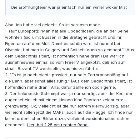
Die Eröffnungfeier war ja einfach nur ein wirrer woker Mist
Also, ich habe viel gelacht. So im sarcasm mode.
1. (auf Eurosport): "Man hat alle Obdachlosen, die an der Seine
wohnten (sic!), mit Bussen in die Bretagne gebracht und ihr
Eigentum auf dem Müll. Damit es schön wird. Ist normal bei
Olympia, hat man in Calgary und Soitschi auch so gemacht." (Aus
dem Gedächtnis zitiert, ist hoffentlich nahe dran.) Da war ich
ausnahmsweis einmal so vom FreeTV angekotzt, daß ich auf
staatl. Bezahl-TV wechselte, was hierzu führte:
2. "Es ist ja noch nichts passiert, nur so'n Terroranschlöag auf
die Bahn. aber sonst alles ruhig." (Aus dem Gedächtnis zitiert, ist
hoffentlich nahe dran.) Aha, dafür zahle ich doch gerne.
3. Der halbnackte Schlumpf war ja nur schräg, aber der Kerl, der
augenscheinlich mit einem kleinen Kind Paartanz zelebrierte -
grenzwertig. Ok, vielleicht ist die nur extrem kleinwüchsig, aber
vielleicht sollen jetzt die MAPs auch auf die Flagge. Ich finde nur
keine ordentlichen Bilder dazu, vielleicht vorsichtshalber schon
gecancelt.
Hier, bei 2:25 am rechten Rand.