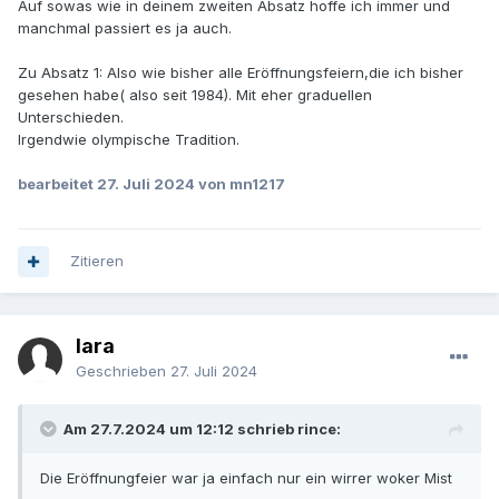
Auf sowas wie in deinem zweiten Absatz hoffe ich immer und
Beispiel: Was würde eigentlich passieren, wenn sich
manchmal passiert es ja auch.
ukrainische und russische Sportler nach einem Wettkampf
die Hand schütteln? Mal abgesehen davon, daß die Russen
Zu Absatz 1: Also wie bisher alle Eröffnungsfeiern,die ich bisher
nicht mit einpaddeln dürften. Bekacken sich dann die
gesehen habe( also seit 1984). Mit eher graduellen
Sittenwächter auf allen Seiten, wenn man dem falschen
Unterschieden.
Gewinner die Hand gibt? Gab es schonmal...
Irgendwie olympische Tradition.
bearbeitet
27. Juli 2024
von mn1217
Zitieren
lara
Geschrieben
27. Juli 2024
Am 27.7.2024 um 12:12 schrieb rince:
Die Eröffnungfeier war ja einfach nur ein wirrer woker Mist