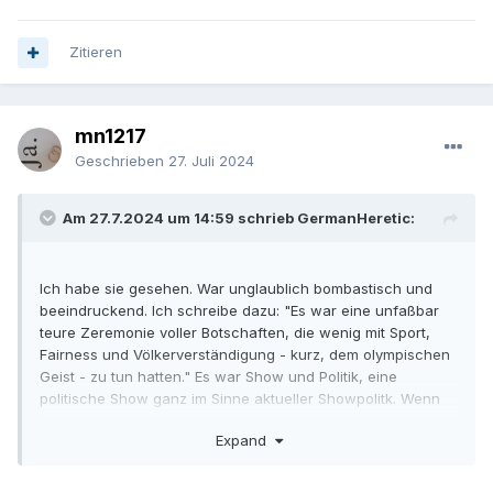
Zitieren
mn1217
Geschrieben
27. Juli 2024
Am 27.7.2024 um 14:59 schrieb GermanHeretic:
Ich habe sie gesehen. War unglaublich bombastisch und
beeindruckend. Ich schreibe dazu: "Es war eine unfaßbar
teure Zeremonie voller Botschaften, die wenig mit Sport,
Fairness und Völkerverständigung - kurz, dem olympischen
Geist - zu tun hatten." Es war Show und Politik, eine
politische Show ganz im Sinne aktueller Showpolitk. Wenn
man mal die wegen der Millionen teuren Bombasterei
Expand
hängende Kinnleiste wieder zuklappt, fand ich es aus
mehreren Gründen bedenklich.