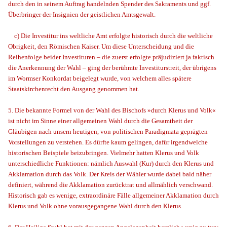
durch den in seinem Auftrag handelnden Spender des Sakraments und ggf.
Überbringer der Insignien der geistlichen Amtsgewalt.
c) Die Investitur ins weltliche Amt erfolgte historisch durch die weltliche
Obrigkeit, den Römischen Kaiser. Um diese Unterscheidung und die
Reihenfolge beider Investituren – die zuerst erfolgte präjudiziert ja faktisch
die Anerkennung der Wahl – ging der berühmte Investiturstreit, der übrigens
im Wormser Konkordat beigelegt wurde, von welchem alles spätere
Staatskirchenrecht den Ausgang genommen hat.
5. Die bekannte Formel von der Wahl des Bischofs »durch Klerus und Volk«
ist nicht im Sinne einer allgemeinen Wahl durch die Gesamtheit der
Gläubigen nach unsern heutigen, von politischen Paradigmata geprägten
Vorstellungen zu verstehen. Es dürfte kaum gelingen, dafür irgendwelche
historischen Beispiele beizubringen. Vielmehr hatten Klerus und Volk
unterschiedliche Funktionen: nämlich Auswahl (Kur) durch den Klerus und
Akklamation durch das Volk. Der Kreis der Wähler wurde dabei bald näher
definiert, während die Akklamation zurücktrat und allmählich verschwand.
Historisch gab es wenige, extraordinäre Fälle allgemeiner Akklamation durch
Klerus und Volk ohne vorausgegangene Wahl durch den Klerus.