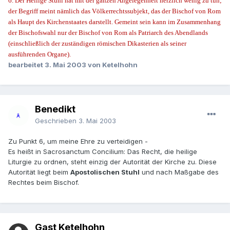
6. Der Heilige Stuhl hat mit der ganzen Angelegenheit herzlich wenig zu tun;
der Begriff meint nämlich das Völkerrechtssubjekt, das der Bischof von Rom
als Haupt des Kirchenstaates darstellt. Gemeint sein kann im Zusammenhang
der Bischofswahl nur der Bischof von Rom als Patriarch des Abendlands
(einschließlich der zuständigen römischen Dikasterien als seiner
ausführenden Organe).
bearbeitet
3. Mai 2003
von Ketelhohn
Benedikt
Geschrieben
3. Mai 2003
Zu Punkt 6, um meine Ehre zu verteidigen -
Es heißt in Sacrosanctum Concilium: Das Recht, die heilige
Liturgie zu ordnen, steht einzig der Autorität der Kirche zu. Diese
Autorität liegt beim
Apostolischen Stuhl
und nach Maßgabe des
Rechtes beim Bischof.
Gast Ketelhohn