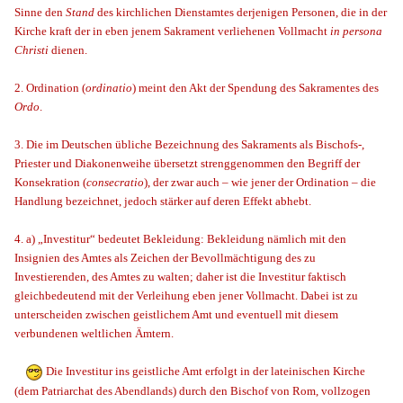
Sinne den
Stand
des kirchlichen Dienstamtes derjenigen Personen, die in der
Kirche kraft der in eben jenem Sakrament verliehenen Vollmacht
in persona
Christi
dienen.
2. Ordination (
ordinatio
) meint den Akt der Spendung des Sakramentes des
Ordo
.
3. Die im Deutschen übliche Bezeichnung des Sakraments als Bischofs-,
Priester und Diakonenweihe übersetzt strenggenommen den Begriff der
Konsekration (
consecratio
), der zwar auch – wie jener der Ordination – die
Handlung bezeichnet, jedoch stärker auf deren Effekt abhebt.
4. a) „Investitur“ bedeutet Bekleidung: Bekleidung nämlich mit den
Insignien des Amtes als Zeichen der Bevollmächtigung des zu
Investierenden, des Amtes zu walten; daher ist die Investitur faktisch
gleichbedeutend mit der Verleihung eben jener Vollmacht. Dabei ist zu
unterscheiden zwischen geistlichem Amt und eventuell mit diesem
verbundenen weltlichen Ämtern.
Die Investitur ins geistliche Amt erfolgt in der lateinischen Kirche
(dem Patriarchat des Abendlands) durch den Bischof von Rom, vollzogen